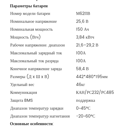
Параметры батареи
Номер модели батареи
М62ПВ
Номинальное напряжение
25,6 В
Номинальная мощность
150 Ач
Мощность (Втч)
3,84 кВтч
Рабочее напряжение. диапазон
21,6–29,2 В
Максимальный зарядный ток
100А
Максимальный ток разряда
100А
Конечное напряжение заряда
58,4 В
Размеры (Д x Ш x В)
442*480*195мм
Удельный вес
46кг
Коммуникация
КАН/РС232/РС485
Защита BMS
поддержка
Диапазон температур зарядки
0~45°С
Диапазон температур нагнетания
-20~60°С
Основные особенности
: