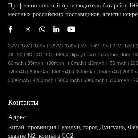
Профессиональный производитель батарей с 199
местных российских поставщиков, агенты искре
3.7V
3.8V
3.85V
3.87V
3.88V
5V
7.4V
9V
11.1V
12V
1
|
|
|
|
|
|
|
|
|
|
4S
2C
3C
4C
5C
18650
lipoly
lipo
li polymer
li ion
l
|
|
|
|
|
|
|
|
|
|
80mAh
85mAh
100mAh
110mAh
120mAh
150 mAh
20
|
|
|
|
|
|
720mAh
900mAh
1000mAh
1300mAh
1500mAh
2000m
|
|
|
|
|
3000mAh
4200mAh
5000 mAh
6000mAh
6200mAh
7
|
|
|
|
|
Контакты
Адрес
Китай, провинция Гуандун, город Дунгуань, Фен
здание N2, комната 502