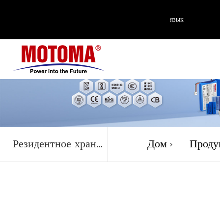
язык
Продук
Резидентное хранилище энергии
Дом
Проду
>