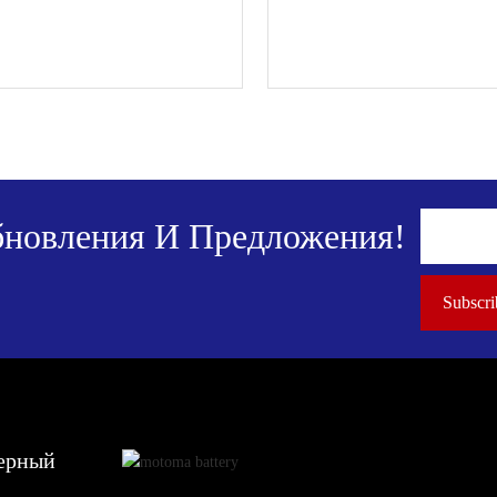
новления И Предложения!
ерный