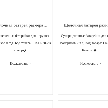
очная батарея размера D
Щелочная батарея разм
щелочные батарейки для игрушек,
Суперщелочные батарейки для 
ков и т.д. Код товара: LR-LR20-2B
фонариков и т.д. Код товара: L
Категор�...
Категор�...
Исследовать >
Исследовать >