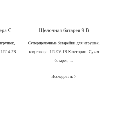
ера C
Щелочная батарея 9 В
игрушек,
Суперщелочные батарейки для игрушек.
R-LR14-2B
код товара: LR-9V-1B Категории: Сухая
батарея, ...
Исследовать >