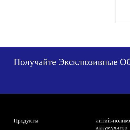
Получайте Эксклюзивные Об
Продукты
литий-полим
аккумулятор