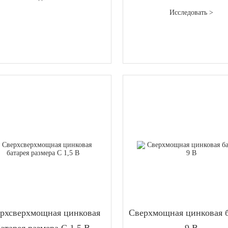
Исследовать >
рхсверхмощная цинковая
Сверхмощная цинковая б
атарея размера C 1,5 В
9 В