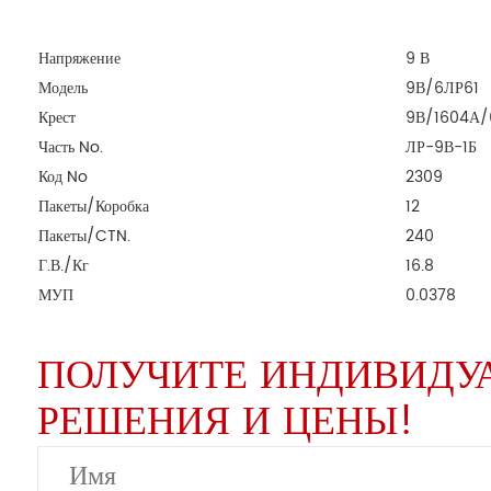
Напряжение
9 В
Модель
9В/6ЛР61
Крест
9В/1604А
Часть No.
ЛР-9В-1Б
Код No
2309
Пакеты/Коробка
12
Пакеты/CTN.
240
Г.В./Кг
16.8
МУП
0.0378
ПОЛУЧИТЕ ИНДИВИДУ
РЕШЕНИЯ И ЦЕНЫ!