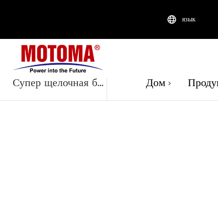
язык
Продук
Супер щелочная батарея
Дом
Проду
>