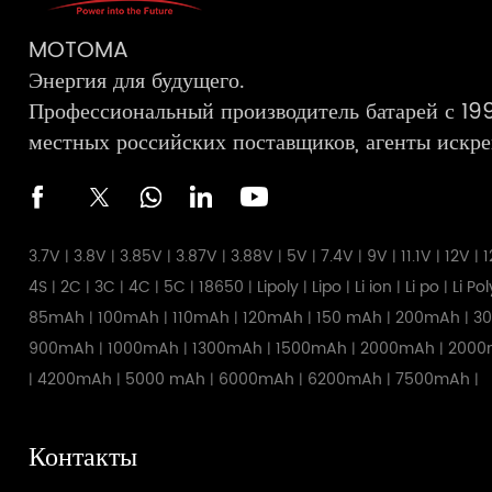
MOTOMA
Энергия для будущего.
Профессиональный производитель батарей с 199
местных российских поставщиков, агенты искре
3.7V
3.8V
3.85V
3.87V
3.88V
5V
7.4V
9V
11.1V
12V
1
|
|
|
|
|
|
|
|
|
|
4S
2C
3C
4C
5C
18650
Lipoly
Lipo
Li ion
Li po
Li Po
|
|
|
|
|
|
|
|
|
|
85mAh
100mAh
110mAh
120mAh
150 mAh
200mAh
3
|
|
|
|
|
|
900mAh
1000mAh
1300mAh
1500mAh
2000mAh
2000
|
|
|
|
|
4200mAh
5000 mAh
6000mAh
6200mAh
7500mAh
|
|
|
|
|
|
Контакты