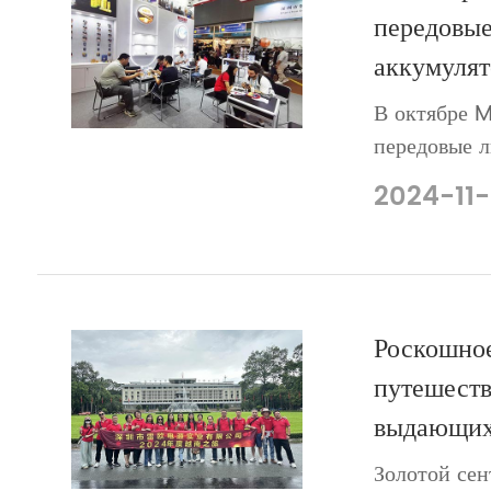
передовы
аккумулят
В октябре 
передовые 
Smart ESS 
2024-11
выставках
Роскошно
путешеств
выдающихс
Золотой сен