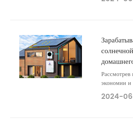
рынках, так
поддельные 
похожи на н
Зарабатыв
солнечной
домашнего
Рассмотрев 
экономии и 
адаптирова
2024-06
потребностя
сделать осо
своего энер