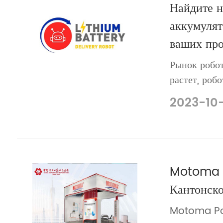
Найдите 
аккумулят
ваших прое
Рынок робо
растет, роб
используютс
2023-10
как здравоо
напитки, а 
Л�...
Motoma п
Кантонск
Motoma Pow