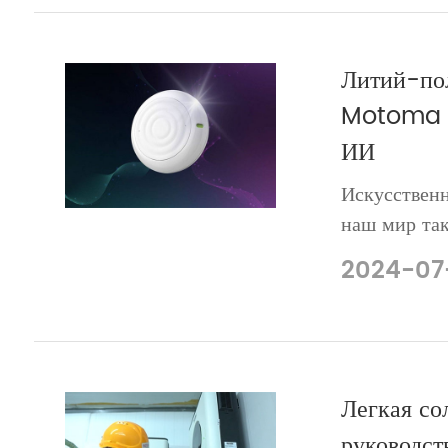
технологий. 
Литий-по
Motoma в
ИИ
Искусствен
наш мир так
представить
2024-07
устройства 
рынка, вызв
Легкая со
руководст