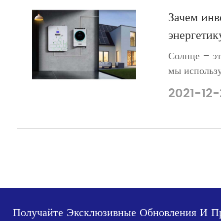
Зачем инв
энергетик
Солнце – эт
мы использ
электроэнер
2021-12-
солнечной э
технологии 
электрическ
Получайте Эксклюзивные Обновления И П