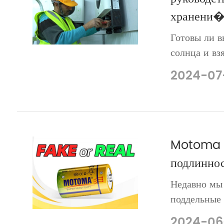
хранени�.
Готовы ли в
солнца и вз
вашего дома
2024-07
домашней с
энергии — о
сче...
Motoma P
подлиннос
Недавно мы
поддельные
распростра
2024-06