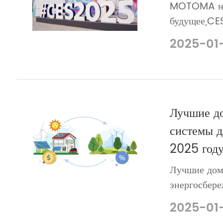
MOTOMA на
будущее,CE
часы кольц
2025-01
литиевая ги
Лучшие д
системы д
2025 год
Лучшие дом
энергосбере
батарея EBS
2025-01