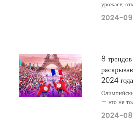
урожаев, о
MOTOMA. Чт
2024-09
событие, ко
организовал
Вьетнам для
8 трендов
раскрыва
2024 года
Олимпийски
— это не то
будущее, д
2024-08
инновации в
окружающей