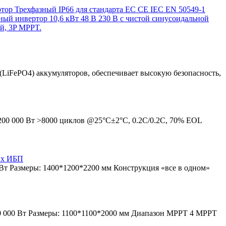
ор Трехфазный IP66 для стандарта ЕС CE IEC EN 50549-1
ый инвертор 10,6 кВт 48 В 230 В с чистой синусоидальной
й, 3P MPPT.
(LiFePO4) аккумуляторов, обеспечивает высокую безопасность,
200 000 Вт >8000 циклов @25°C±2°C, 0.2C/0.2C, 70% EOL
их ИБП
Вт Размеры: 1400*1200*2200 мм Конструкция «все в одном»
0 000 Вт Размеры: 1100*1100*2000 мм Диапазон MPPT 4 MPPT