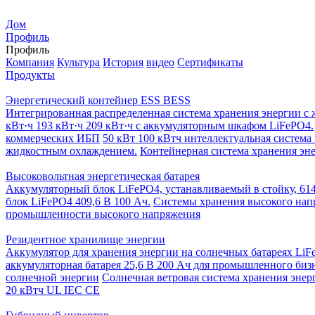
Дом
Профиль
Профиль
Компания
Культура
История
видео
Сертификаты
Продукты
Энергетический контейнер ESS BESS
Интегрированная распределенная система хранения энергии 
кВт·ч 193 кВт·ч 209 кВт·ч с аккумуляторным шкафом LiFePO4.
коммерческих ИБП
50 кВт 100 кВтч интеллектуальная система
жидкостным охлаждением.
Контейнерная система хранения эне
Высоковольтная энергетическая батарея
Аккумуляторный блок LiFePO4, устанавливаемый в стойку, 614
блок LiFePO4 409,6 В 100 Ач.
Системы хранения высокого нап
промышленности высокого напряжения
Резидентное хранилище энергии
Аккумулятор для хранения энергии на солнечных батареях LiFe
аккумуляторная батарея 25,6 В 200 Ач для промышленного биз
солнечной энергии
Солнечная ветровая система хранения энер
20 кВтч UL IEC CE