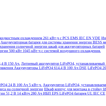
с жидкостным охлаждением 261 кВт·ч с PCS EMS IEC EN VDE
Ин
Аккумуляторная батарея для системы хранения энергии BESS 
 хранения солнечной энергии шкаф для аккумуляторных батарей
ргии 500 кВт 1045 кВт·ч с системой воздушного охлаждения.
,4 В 150 Ач.
Литиевый аккумулятор LiFePO4, устанавливаемый в 
ряжения Аккумуляторы LiFePO4 614.4 В 100 Ач DSE
LiFePO4 20
PO4 24 В 100 Ач 5 кВт·ч.
Аккумулятор LiFePO4, устанавливаемы
неса на солнечной энергии
Шкаф корпус для монтажа в стойку li
гии 51,2 В 14 кВтч 280 Ач ИБП EPS LiFePO4 батарея UL IEC CE