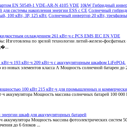
ндартом EN 50549-1 VDE-AR-N 4105 VDE
10kW Гибридный инверт
й для системы накопления энергии ESS с CE
Солнечный гибридн
, 100 кВт, 3P, 125 кВт.
Солнечный инвертор 20 кВт, трехфазны
с жидкостным охлаждением 261 кВт·ч с PCS EMS IEC EN VDE
ы: Изготовлена по зрелой технологии литий-железо-фосфатных 
�...
 кВт·ч 193 кВт·ч 209 кВт·ч с аккумуляторным шкафом LiFePO4.
из новых элементов класса А Мощность солнечной батареи до 
 мощностью 100 кВт 215 кВт·ч для промышленных и коммерческ
·ч аккумулятора Мощность массива солнечных батарей 100 000 
.
й энергии шкаф для аккумуляторных батарей
ч аккумулятора Мощность массива фотоэлектрических систем 5
ения до 6 блоков ...