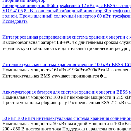
Гибридный инвертор
Гибридный инвертор IP66 трехфазный 12 кВт для EBSS с ста
VDE 4105
8 кВт солнечный гибридный инвертор 3P трехфазны
волной.
Промышленный солнечный инвертор 80 кВт, трехфазный
Исследовать
Интегрированная распределенная система хранения энергии 
Высокобезопасная батарея LiFePO4 с длительным сроком служб
термическую стабильность и длительный циклический ресурс д
Интеллектуальная система хранения энергии 100 кВт BESS 161
Номинальная мощность 161кВтч/193кВтч/209кВтч Изготовлено 
Интеллектуальная BMS улучшает производител�...
Аккумуляторная батарея для системы хранения энергии BESS
Номинальная мощность: 100 кВт выходной мощности и 215 кВт
Простая установка plug-and-play Распределенная ESS 215 кВт·..
50 кВт 100 кВтч интеллектуальная система хранения солнечно
Номинальная мощность: 50 кВт выходной мощности и 100 кВт-
200 - 850 В постоянного тока Поддержка параллельного подключ