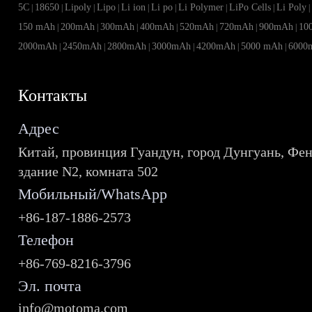
5C
18650
Lipoly
Lipo
Li ion
Li po
Li Polymer
LiPo Cells
Li Poly
|
|
|
|
|
|
|
|
150 mAh
200mAh
300mAh
400mAh
520mAh
720mAh
900mAh
10
|
|
|
|
|
|
|
2000mAh
2450mAh
2800mAh
3000mAh
4200mAh
5000 mAh
6000
|
|
|
|
|
|
Контакты
Адрес
Китай, провинция Гуандун, город Дунгуань, Фен
здание N2, комната 502
Мобильный/WhatsApp
+86-187-1886-2573
Телефон
+86-769-8216-3796
Эл. почта
info@motoma.com