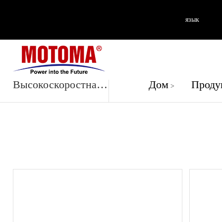
язык
Продук
Высокоскоростная батарея
Дом
Проду
>