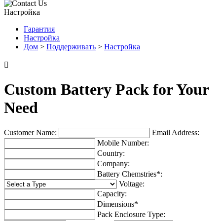
Настройка
Гарантия
Настройка
Дом
>
Поддерживать
>
Настройка

Custom Battery Pack for Your
Need
Customer Name:
Email Address:
Mobile Number:
Country:
Company:
Battery Chemstries*:
Voltage:
Capacity:
Dimensions*
Pack Enclosure Type: