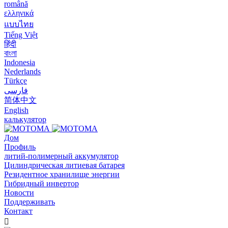
română
ελληνικά
แบบไทย
Tiếng Việt
हिंदी
বাংলা
Indonesia
Nederlands
Türkçe
فارسی
简体中文
English
калькулятор
Дом
Профиль
литий-полимерный аккумулятор
Цилиндрическая литиевая батарея
Резидентное хранилище энергии
Гибридный инвертор
Новости
Поддерживать
Контакт
