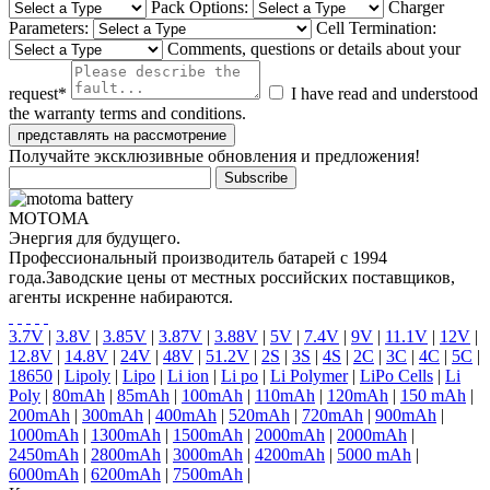
Pack Options:
Charger
Parameters:
Cell Termination:
Comments, questions or details about your
request*
I have read and understood
the warranty terms and conditions.
Получайте эксклюзивные обновления и предложения!
MOTOMA
Энергия для будущего.
Профессиональный производитель батарей с 1994
года.Заводские цены от местных российских поставщиков,
агенты искренне набираются.
3.7V
|
3.8V
|
3.85V
|
3.87V
|
3.88V
|
5V
|
7.4V
|
9V
|
11.1V
|
12V
|
12.8V
|
14.8V
|
24V
|
48V
|
51.2V
|
2S
|
3S
|
4S
|
2C
|
3C
|
4C
|
5C
|
18650
|
Lipoly
|
Lipo
|
Li ion
|
Li po
|
Li Polymer
|
LiPo Cells
|
Li
Poly
|
80mAh
|
85mAh
|
100mAh
|
110mAh
|
120mAh
|
150 mAh
|
200mAh
|
300mAh
|
400mAh
|
520mAh
|
720mAh
|
900mAh
|
1000mAh
|
1300mAh
|
1500mAh
|
2000mAh
|
2000mAh
|
2450mAh
|
2800mAh
|
3000mAh
|
4200mAh
|
5000 mAh
|
6000mAh
|
6200mAh
|
7500mAh
|