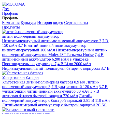
Дом
Профиль
Профиль
Компания
Культура
История
видео
Сертификаты
Продукты
литий-полимерный аккумулятор
Низкотемпературный литий-полимерный аккумулятор 3,7 В,
150 мАч
3,7 В литий-ионный поли аккумулятор
низкотемпературный 100 мАч
Низкотемпературный литий-
полимерный аккумулятор Molex JST Разъемы Horise
7,4 В
литий-ионный аккумулятор 6200 мАч в упаковке
Производитель аккумулятора 7,4 В Li po 2000 мАч
Индивидуальная литий-полимерная батарея с корпусом 3,7 В
Ультратонкая батарея
Ультратонкая литий-полимерная батарея 0,9 мм
Литий-
полимерный аккумулятор 3,7 В ультратонкий 120 мАч
3.7 В
ультратонкий литий-ионный аккумулятор 80 мАч
3,7 В
литиевая батарея быстрой зарядки 720 мАч
Литий-
полимерный аккумулятор с быстрой зарядкой 3,85 В 110 мАч
Литий-полимерный аккумулятор с быстрой зарядкой 2C 5C