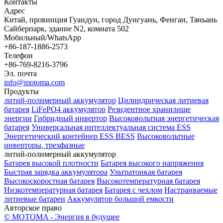
Контакты
Адрес
Китай, провинция Гуандун, город Дунгуань, Фенган, Тяньань
Сайберпарк, здание N2, комната 502
Мобильный/WhatsApp
+86-187-1886-2573
Телефон
+86-769-8216-3796
Эл. почта
info@motoma.com
Продукты
литий-полимерный аккумулятор
Цилиндрическая литиевая
батарея
LiFePO4 аккумулятор
Резидентное хранилище
энергии
Гибридный инвертор
Высоковольтная энергетическая
батарея
Универсальная интеллектуальная система ESS
Энергетический контейнер ESS BESS
Высоковольтные
инверторы, трехфазные
литий-полимерный аккумулятор
Батарея высокой плотности
Батарея высокого напряжения
Быстрая зарядка аккумулятора
Ультратонкая батарея
Высокоскоростная батарея
Высокотемпературная батарея
Низкотемпературная батарея
Батарея с чехлом
Настраиваемые
литиевые батареи
Аккумулятор большой емкости
Авторское право
© MOTOMA - Энергия в будущее