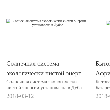
Солнечная система
Быто
экологически чистой энергии
Афри
Солнечная система экологически
Бытова
установлена в Дубае
чистой энергии установлена в Дубае.
Батаре
В комплект входят аккумуляторы
2018-03-12
2018-
Motoma LiFePO4, инверторы и
солнечные панели.