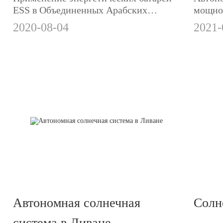
Арабских Эмиратах
Лива
ESS в Объединенных Арабских
мощнос
Эмиратах
2020-08-04
2021-
Автономная солнечная
Солн
система в Ливане