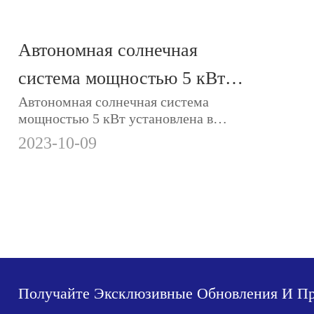
Автономная солнечная
система мощностью 5 кВт
Автономная солнечная система
установлена в Йемене
мощностью 5 кВт установлена в
Йемене.Аккумуляторы Motoma
2023-10-09
LiFePO4, инверторы и солнечные
системы — отличное решение для
экологически чистой энергетики.
Получайте Эксклюзивные Обновления И П