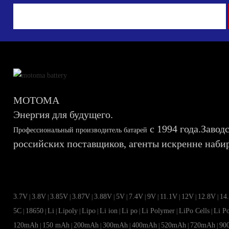
MOTOMA
Энергия для будущего.
с 1994 года.Завод
Профессиональный производитель батарей
российских поставщиков, агенты искренне наби
3.7V
3.8V
3.85V
3.87V
3.88V
5V
7.4V
9V
11.1V
12V
12.8V
14
|
|
|
|
|
|
|
|
|
|
|
5C
18650
Li
Lipoly
Lipo
Li ion
Li po
Li Polymer
LiPo Cells
Li P
|
|
|
|
|
|
|
|
|
120mAh
150 mAh
200mAh
300mAh
400mAh
520mAh
720mAh
90
|
|
|
|
|
|
|