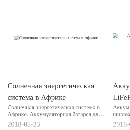
Солнечная энергетическая
Акку
система в Африке
LiFe
Солнечная энергетическая система в
Аккуму
испо
Африке. Аккумуляторная батарея для
широко
фона
солнечной системы.
фонаря
2018-05-23
2018-
Motoma