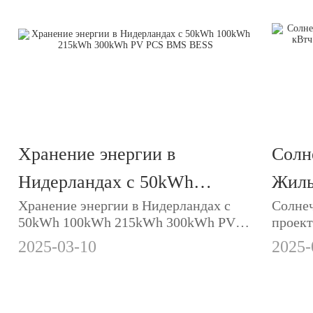
Хранение энергии в
Солн
Нидерландах с 50kWh
Жилы
Хранение энергии в Нидерландах с
Солне
100kWh 215kWh 300kWh PV
кВтч
50kWh 100kWh 215kWh 300kWh PV
проект
PCS BMS BESS
Гибр
PCS BMS BESS
Батаре
2025-03-10
2025-
солнеч
солн