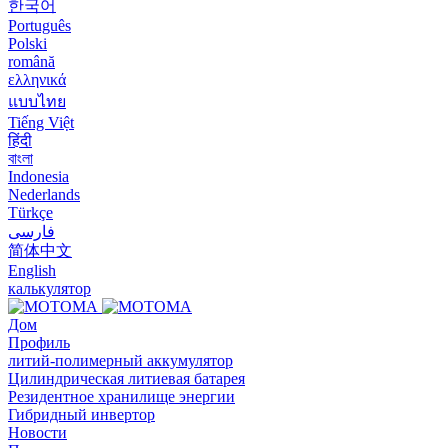
한국어
Português
Polski
română
ελληνικά
แบบไทย
Tiếng Việt
हिंदी
বাংলা
Indonesia
Nederlands
Türkçe
فارسی
简体中文
English
калькулятор
Дом
Профиль
литий-полимерный аккумулятор
Цилиндрическая литиевая батарея
Резидентное хранилище энергии
Гибридный инвертор
Новости