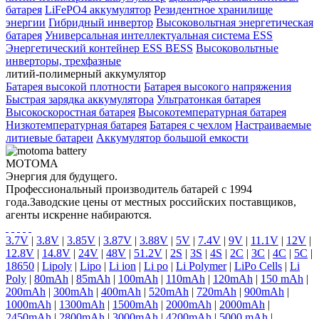
батарея
LiFePO4 аккумулятор
Резидентное хранилище
энергии
Гибридный инвертор
Высоковольтная энергетическая
батарея
Универсальная интеллектуальная система ESS
Энергетический контейнер ESS BESS
Высоковольтные
инверторы, трехфазные
литий-полимерный аккумулятор
Батарея высокой плотности
Батарея высокого напряжения
Быстрая зарядка аккумулятора
Ультратонкая батарея
Высокоскоростная батарея
Высокотемпературная батарея
Низкотемпературная батарея
Батарея с чехлом
Настраиваемые
литиевые батареи
Аккумулятор большой емкости
MOTOMA
Энергия для будущего.
Профессиональный производитель батарей с 1994
года.Заводские цены от местных российских поставщиков,
агенты искренне набираются.
3.7V
|
3.8V
|
3.85V
|
3.87V
|
3.88V
|
5V
|
7.4V
|
9V
|
11.1V
|
12V
|
12.8V
|
14.8V
|
24V
|
48V
|
51.2V
|
2S
|
3S
|
4S
|
2C
|
3C
|
4C
|
5C
|
18650
|
Lipoly
|
Lipo
|
Li ion
|
Li po
|
Li Polymer
|
LiPo Cells
|
Li
Poly
|
80mAh
|
85mAh
|
100mAh
|
110mAh
|
120mAh
|
150 mAh
|
200mAh
|
300mAh
|
400mAh
|
520mAh
|
720mAh
|
900mAh
|
1000mAh
|
1300mAh
|
1500mAh
|
2000mAh
|
2000mAh
|
2450mAh
|
2800mAh
|
3000mAh
|
4200mAh
|
5000 mAh
|