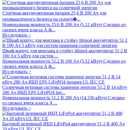
Стоечная аккумуляторная батарея 25,6 В 200 Ач для
промышленного бизнеса на солнеч�...
Номинальная мощность 25.6 В 200 Ач (5.12 кВтч) Сделано из
свежих ячеек класса А &...
Исследовать >
Шкаф корпус для монтажа в стойку lifepo4 аккумулятор 51,2 В
100 Ач 5 кВтч для систем ...
Номинальная мощность 51.2 В 100 Ач (5.12 кВтч) Сделано из
свежих ячеек класса А &...
Исследовать >
Солнечная ветровая система хранения энергии 51,2 В 14 кВтч
280 Ач ИБП EPS LiFePO4 бат...
Номинальная мощность 51.2 В 280 Ач (14.336 кВтч) Сделано
из свежих ячеек класса А ...
Исследовать >
Бытовой резервный ИБП LiFePo4 аккумулятор 51,2 В 400 Ач
20 кВтч UL IEC CE