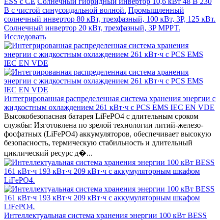
ESS с CE
Солнечный гибридный инвертор 10,6 кВт 48 В 230
В с чистой синусоидальной волной.
Промышленный
солнечный инвертор 80 кВт, трехфазный, 100 кВт, 3P, 125 кВт.
Солнечный инвертор 20 кВт, трехфазный, 3P MPPT.
Исследовать
Интегрированная распределенная система хранения энергии с
жидкостным охлаждением 261 кВт·ч с PCS EMS IEC EN VDE
Высокобезопасная батарея LiFePO4 с длительным сроком
службы: Изготовлена по зрелой технологии литий-железо-
фосфатных (LiFePO4) аккумуляторов, обеспечивает высокую
безопасность, термическую стабильность и длительный
циклический ресурс д�...
Интеллектуальная система хранения энергии 100 кВт BESS