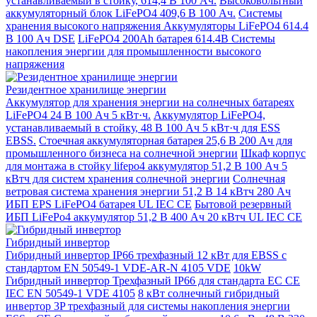
устанавливаемый в стойку, 614,4 В 100 Ач.
Высоковольтный
аккумуляторный блок LiFePO4 409,6 В 100 Ач.
Системы
хранения высокого напряжения Аккумуляторы LiFePO4 614.4
В 100 Ач DSE
LiFePO4 200Ah батарея 614.4В Системы
накопления энергии для промышленности высокого
напряжения
Резидентное хранилище энергии
Аккумулятор для хранения энергии на солнечных батареях
LiFePO4 24 В 100 Ач 5 кВт·ч.
Аккумулятор LiFePO4,
устанавливаемый в стойку, 48 В 100 Ач 5 кВт·ч для ESS
EBSS.
Стоечная аккумуляторная батарея 25,6 В 200 Ач для
промышленного бизнеса на солнечной энергии
Шкаф корпус
для монтажа в стойку lifepo4 аккумулятор 51,2 В 100 Ач 5
кВтч для систем хранения солнечной энергии
Солнечная
ветровая система хранения энергии 51,2 В 14 кВтч 280 Ач
ИБП EPS LiFePO4 батарея UL IEC CE
Бытовой резервный
ИБП LiFePo4 аккумулятор 51,2 В 400 Ач 20 кВтч UL IEC CE
Гибридный инвертор
Гибридный инвертор IP66 трехфазный 12 кВт для EBSS с
стандартом EN 50549-1 VDE-AR-N 4105 VDE
10kW
Гибридный инвертор Трехфазный IP66 для стандарта ЕС CE
IEC EN 50549-1 VDE 4105
8 кВт солнечный гибридный
инвертор 3P трехфазный для системы накопления энергии