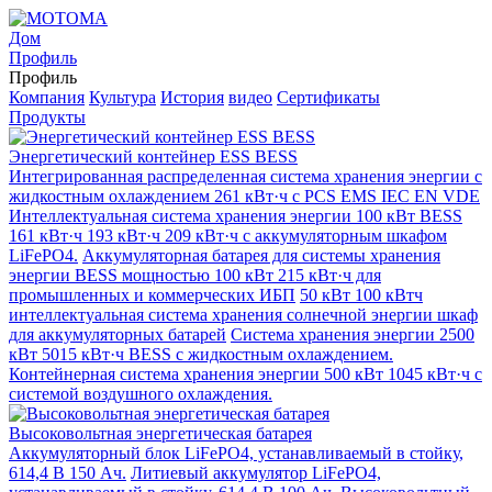
Дом
Профиль
Профиль
Компания
Культура
История
видео
Сертификаты
Продукты
Энергетический контейнер ESS BESS
Интегрированная распределенная система хранения энергии с
жидкостным охлаждением 261 кВт·ч с PCS EMS IEC EN VDE
Интеллектуальная система хранения энергии 100 кВт BESS
161 кВт·ч 193 кВт·ч 209 кВт·ч с аккумуляторным шкафом
LiFePO4.
Аккумуляторная батарея для системы хранения
энергии BESS мощностью 100 кВт 215 кВт·ч для
промышленных и коммерческих ИБП
50 кВт 100 кВтч
интеллектуальная система хранения солнечной энергии шкаф
для аккумуляторных батарей
Система хранения энергии 2500
кВт 5015 кВт·ч BESS с жидкостным охлаждением.
Контейнерная система хранения энергии 500 кВт 1045 кВт·ч с
системой воздушного охлаждения.
Высоковольтная энергетическая батарея
Аккумуляторный блок LiFePO4, устанавливаемый в стойку,
614,4 В 150 Ач.
Литиевый аккумулятор LiFePO4,