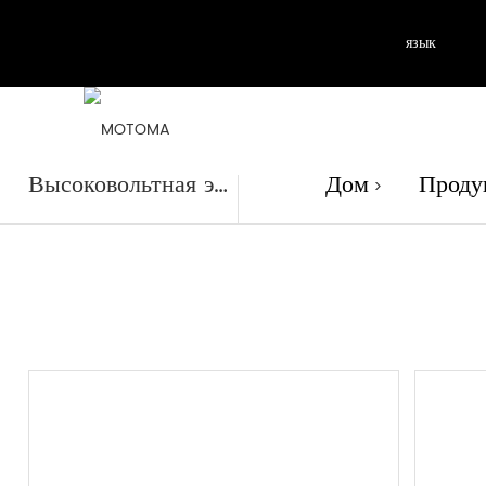
язык
Продук
Высоковольтная энергетическая батарея
Дом
Проду
>