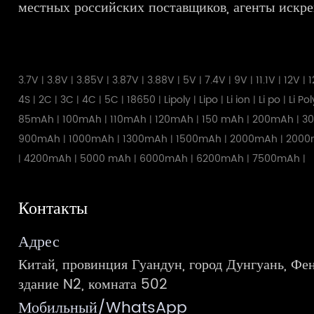
местных российских поставщиков, агенты искре
3.7V
3.8V
3.85V
3.87V
3.88V
5V
7.4V
9V
11.1V
12V
1
|
|
|
|
|
|
|
|
|
|
4S
2C
3C
4C
5C
18650
Lipoly
Lipo
Li ion
Li po
Li Po
|
|
|
|
|
|
|
|
|
|
85mAh
100mAh
110mAh
120mAh
150 mAh
200mAh
3
|
|
|
|
|
|
900mAh
1000mAh
1300mAh
1500mAh
2000mAh
2000
|
|
|
|
|
4200mAh
5000 mAh
6000mAh
6200mAh
7500mAh
|
|
|
|
|
|
Контакты
Адрес
Китай, провинция Гуандун, город Дунгуань, Фен
здание N2, комната 502
Мобильный/WhatsApp