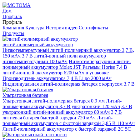
Дом
Профиль
Профиль
Компания
Культура
История
видео
Сертификаты
Продукты
литий-полимерный аккумулятор
Низкотемпературный литий-полимерный аккумулятор 3,7 В,
150 мАч
3,7 В литий-ионный поли аккумулятор
низкотемпературный 100 мАч
Низкотемпературный литий-
полимерный аккумулятор Molex JST Разъемы Horise
7,4 В
литий-ионный аккумулятор 6200 мАч в упаковке
Производитель аккумулятора 7,4 В Li po 2000 мАч
Индивидуальная литий-полимерная батарея с корпусом 3,7 В
Ультратонкая батарея
Ультратонкая литий-полимерная батарея 0,9 мм
Литий-
полимерный аккумулятор 3,7 В ультратонкий 120 мАч
3.7 В
ультратонкий литий-ионный аккумулятор 80 мАч
3,7 В
литиевая батарея быстрой зарядки 720 мАч
Литий-
полимерный аккумулятор с быстрой зарядкой 3,85 В 110 мАч
Литий-полимерный аккумулятор с быстрой зарядкой 2C 5C