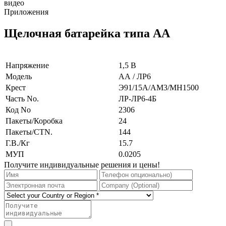
видео
Приложения
Щелочная батарейка типа АА
Напряжение
1,5 В
Модель
АА / ЛР6
Крест
Э91/15А/АМ3/МН1500
Часть No.
ЛР-ЛР6-4Б
Код No
2306
Пакеты/Коробка
24
Пакеты/CTN.
144
Г.В./Кг
15.7
МУП
0.0205
Получите индивидуальные решения и цены!