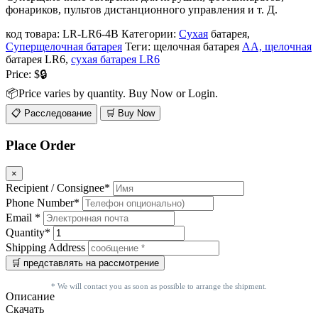
фонариков, пультов дистанционного управления и т. Д.
код товара:
LR-LR6-4B
Категории:
Сухая
батарея,
Суперщелочная батарея
Теги: щелочная батарея
AA, щелочная
батарея LR6,
сухая батарея LR6
Price:
$🔒
📦Price varies by quantity. Buy Now or Login.
📋 Расследование
🛒 Buy Now
Place Order
×
Recipient / Consignee*
Phone Number*
Email *
Quantity*
Shipping Address
* We will contact you as soon as possible to arrange the shipment.
Описание
Скачать