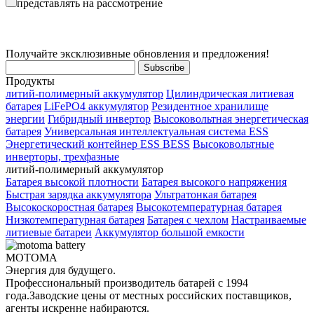
представлять на рассмотрение
Получайте эксклюзивные обновления и предложения!
Продукты
литий-полимерный аккумулятор
Цилиндрическая литиевая
батарея
LiFePO4 аккумулятор
Резидентное хранилище
энергии
Гибридный инвертор
Высоковольтная энергетическая
батарея
Универсальная интеллектуальная система ESS
Энергетический контейнер ESS BESS
Высоковольтные
инверторы, трехфазные
литий-полимерный аккумулятор
Батарея высокой плотности
Батарея высокого напряжения
Быстрая зарядка аккумулятора
Ультратонкая батарея
Высокоскоростная батарея
Высокотемпературная батарея
Низкотемпературная батарея
Батарея с чехлом
Настраиваемые
литиевые батареи
Аккумулятор большой емкости
MOTOMA
Энергия для будущего.
Профессиональный производитель батарей с 1994
года.Заводские цены от местных российских поставщиков,
агенты искренне набираются.