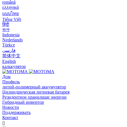
română
ελληνικά
แบบไทย
Tiếng Việt
हिंदी
বাংলা
Indonesia
Nederlands
Türkçe
فارسی
简体中文
English
калькулятор
Дом
Профиль
литий-полимерный аккумулятор
Цилиндрическая литиевая батарея
Резидентное хранилище энергии
Гибридный инвертор
Новости
Поддерживать
Контакт
