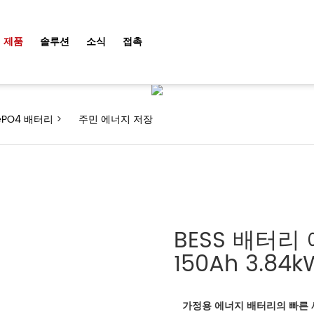
제품
제품
솔루션
소식
접촉
FePO4 배터리
>
주민 에너지 저장
BESS 배터리
150Ah 3.84k
가정용 에너지
배터리
의
빠른 