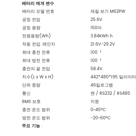
배터리 매개 변수
배터리 모델 번호
재질 보기 M62PW
공칭 전압
25.6V
공칭 용량
150아
전원용량(Wh)
3.84KWh h
작동 전압. 레인지
21.6V-29.2V
최대 충전 전류
100ᅡ
최대 방전 전류
100ᅡ
충전의 끝 전압
58.4V
치수(L x W x H)
442*480*195 밀리미터
단위 중량
46킬로그램
통신
캔 / RS232 / RS485
BMS 보호
지원
충전 온도 범위
0~45°C
방전 온도 범위
-20~60°C
주요 기능
: