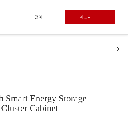
언어
계산자

Smart Energy Storage
 Cluster Cabinet