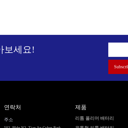
아보세요!
연락처
제품
리튬 폴리머 배터리
주소
원통형 리튬 배터리
502, Bldg.N2, Tian An Cyber Park,