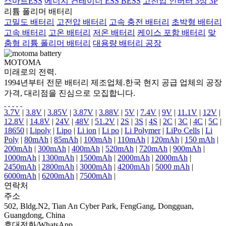
스마트ESS
에너지 컨테이너 ESS BESS
고전압 인버터 3상 3P
리튬 폴리머 배터리
고밀도 배터리
고전압 배터리
고속 충전 배터리
초박형 배터리
고속 배터리
고온 배터리
저온 배터리
케이스 포함 배터리
맞
춤형 리튬 폴리머 배터리
대용량 배터리 공장
MOTOMA
미래로의 전력.
1994년부터 전문 배터리 제조업체.한국 현지 공급 업체의 공장
가격, 대리점을 진심으로 모집합니다.
3.7V
|
3.8V
|
3.85V
|
3.87V
|
3.88V
|
5V
|
7.4V
|
9V
|
11.1V
|
12V
|
12.8V
|
14.8V
|
24V
|
48V
|
51.2V
|
2S
|
3S
|
4S
|
2C
|
3C
|
4C
|
5C
|
18650
|
Lipoly
|
Lipo
|
Li ion
|
Li po
|
Li Polymer
|
LiPo Cells
|
Li
Poly
|
80mAh
|
85mAh
|
100mAh
|
110mAh
|
120mAh
|
150 mAh
|
200mAh
|
300mAh
|
400mAh
|
520mAh
|
720mAh
|
900mAh
|
1000mAh
|
1300mAh
|
1500mAh
|
2000mAh
|
2000mAh
|
2450mAh
|
2800mAh
|
3000mAh
|
4200mAh
|
5000 mAh
|
6000mAh
|
6200mAh
|
7500mAh
|
연락처
주소
502, Bldg.N2, Tian An Cyber Park, FengGang, Dongguan,
Guangdong, China
휴대전화/WhatsApp