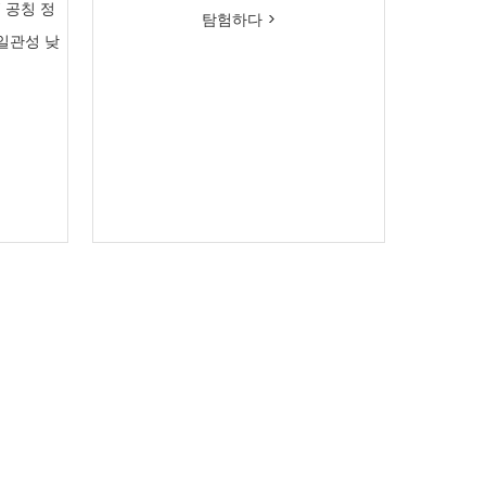
V 공칭 정
탐험하다 >
 일관성 낮