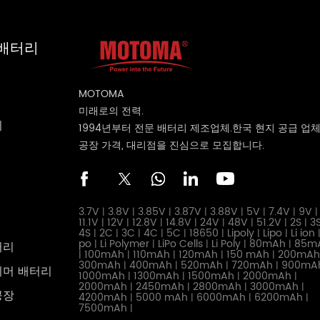
 배터리
MOTOMA
미래로의 전력.
리
1994년부터 전문 배터리 제조업체.한국 현지 공급 업
공장 가격, 대리점을 진심으로 모집합니다.
3.7V
3.8V
3.85V
3.87V
3.88V
5V
7.4V
9V
|
|
|
|
|
|
|
|
11.1V
12V
12.8V
14.8V
24V
48V
51.2V
2S
3
|
|
|
|
|
|
|
|
4S
2C
3C
4C
5C
18650
Lipoly
Lipo
Li ion
|
|
|
|
|
|
|
|
po
Li Polymer
LiPo Cells
Li Poly
80mAh
85m
터리
|
|
|
|
|
100mAh
110mAh
120mAh
150 mAh
200mA
|
|
|
|
|
300mAh
400mAh
520mAh
720mAh
900mA
|
|
|
|
리머 배터리
1000mAh
1300mAh
1500mAh
2000mAh
|
|
|
|
2000mAh
2450mAh
2800mAh
3000mAh
|
|
|
|
공장
4200mAh
5000 mAh
6000mAh
6200mAh
|
|
|
|
7500mAh
|