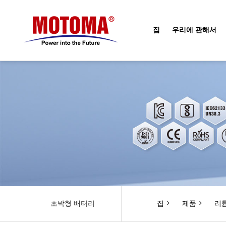
집
우리에 관해서
초박형 배터리
집
>
제품
>
리