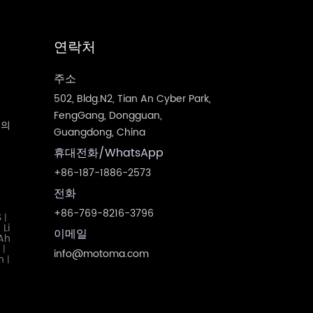
연락처
주소
502, Bldg.N2, Tian An Cyber Park,
FengGang, Dongguan,
체의
Guangdong, China
휴대전화/WhatsApp
+86-187-1886-2573
전화
+86-769-8216-3796
S
|
Li
|
이메일
Ah
h
|
info@motoma.com
h
|