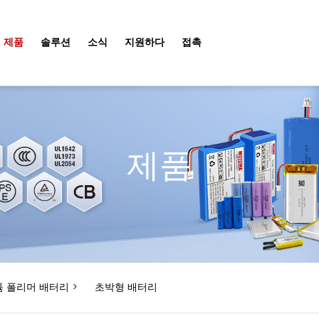
제품
솔루션
소식
지원하다
접촉
제품
튬 폴리머 배터리
>
초박형 배터리