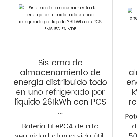
Sistema de
almacenamiento de
a
energía distribuido todo
en
en uno refrigerado por
k
líquido 261kWh con PCS
re
...
Pot
Batería LiFePO4 de alta
d
seguridad y larga vida útil:
50