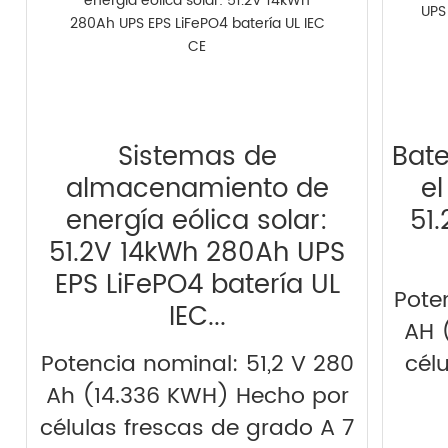
Sistemas de
Bate
almacenamiento de
el
energía eólica solar:
51
51.2V 14kWh 280Ah UPS
EPS LiFePO4 batería UL
Pote
IEC...
AH 
Potencia nominal: 51,2 V 280
cél
Ah (14.336 KWH) Hecho por
células frescas de grado A 7