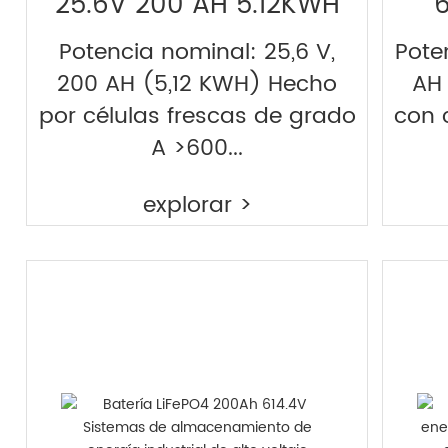
25.6V 200 AH 5.12KWH
6
Potencia nominal: 25,6 V,
Pote
200 AH (5,12 KWH) Hecho
AH
por células frescas de grado
con 
A >600...
explorar >