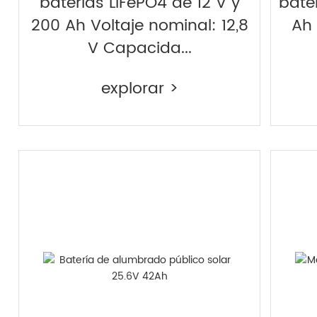
baterías LiFePO4 de 12 V y
bate
200 Ah Voltaje nominal: 12,8
Ah 
V Capacida...
explorar >