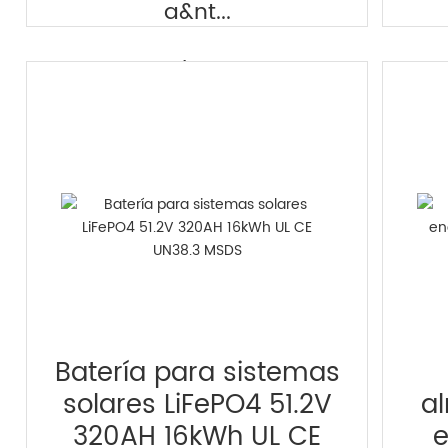
a&nt...
explorar >
Batería para sistemas
solares LiFePO4 51.2V
a
320AH 16kWh UL CE
e