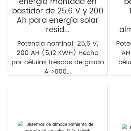
energía montada en
b
bastidor de 25,6 V y 200
Ah para energía solar
resid...
al
Potencia nominal: 25,6 V,
Pote
200 AH (5,12 KWH) Hecho
AH
por células frescas de grado
cél
A >600...
explorar >