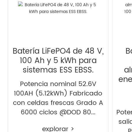
Batería LiFePO4 de 48 V,
B
100 Ah y 5 kWh para
sistemas ESS EBSS.
a
ene
Potencia nominal 52.6V
100AH (5.12kWh) Fabricado
con celdas frescas Grado A
6000 ciclos @DOD 80...
Pote
sali
explorar >
P