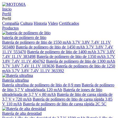
Inicio
Perfil
Perfil
Compañía
Cultura
Historia
Video
Certificados
Productos
batería de polímero de litio
Batería de polímero de litio de 1550 mAh 3.7V 3.8V 7.4V 11.1V
503480
Batería de polímero de litio de 1450 mAh 3.7V 3.8V 7.4V
11.1V 553470
Batería de polímero de litio de 1400 mAh 3.7V 3.8V
7.4V 11.1V 383498
Batería de polímero de litio de 1350 mAh 3.7V
3.8V 7.4V 11.1V 404762
Batería de polímero de litio de 1300 mAh
3.7V 3.8V 7.4V 11.1V 103636
Batería de polímero de litio de 1250
mAh 3.7V 3.8V 7.4V 11.1V 363392
Batería ultrafina
Batería ultrafina de polímero de litio de 0,9 mm
Batería de polímero
de litio 3,7 V ultradelgada 120 mAh
Batería de iones de litio
ultradelgada de 3,7 V y 80 mAh
Batería de litio de carga rápida de
3,7 V y 720 mAh
Batería de polímero de litio de carga rápida 3,85
V 110 mAh
Batería de polímero de litio de carga rápida 2C 5C
Batería de alta densidad