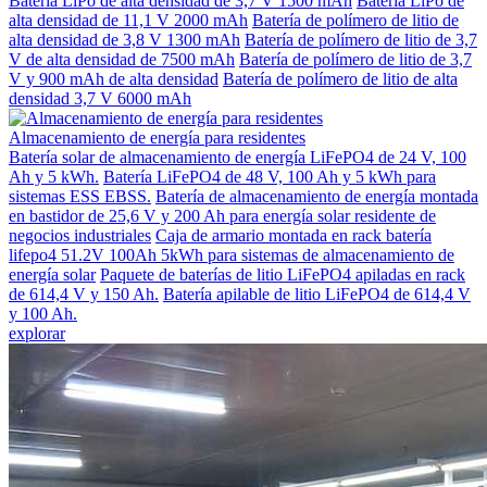
Batería LiPo de alta densidad de 3,7 V 1500 mAh
Batería LiPo de
alta densidad de 11,1 V 2000 mAh
Batería de polímero de litio de
alta densidad de 3,8 V 1300 mAh
Batería de polímero de litio de 3,7
V de alta densidad de 7500 mAh
Batería de polímero de litio de 3,7
V y 900 mAh de alta densidad
Batería de polímero de litio de alta
densidad 3,7 V 6000 mAh
Almacenamiento de energía para residentes
Batería solar de almacenamiento de energía LiFePO4 de 24 V, 100
Ah y 5 kWh.
Batería LiFePO4 de 48 V, 100 Ah y 5 kWh para
sistemas ESS EBSS.
Batería de almacenamiento de energía montada
en bastidor de 25,6 V y 200 Ah para energía solar residente de
negocios industriales
Caja de armario montada en rack batería
lifepo4 51.2V 100Ah 5kWh para sistemas de almacenamiento de
energía solar
Paquete de baterías de litio LiFePO4 apiladas en rack
de 614,4 V y 150 Ah.
Batería apilable de litio LiFePO4 de 614,4 V
y 100 Ah.
explorar