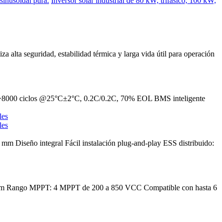
sinusoidal pura.
Inversor solar industrial de 80 kW, trifásico, 100 kW,
za alta seguridad, estabilidad térmica y larga vida útil para operación
W >8000 ciclos @25°C±2°C, 0.2C/0.2C, 70% EOL BMS inteligente
m Diseño integral Fácil instalación plug-and-play ESS distribuido:
00 mm Rango MPPT: 4 MPPT de 200 a 850 VCC Compatible con hasta 6