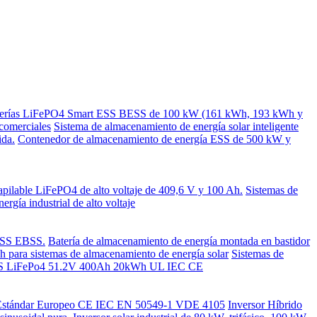
terías LiFePO4 Smart ESS BESS de 100 kW (161 kWh, 193 kWh y
comerciales
Sistema de almacenamiento de energía solar inteligente
ida.
Contenedor de almacenamiento de energía ESS de 500 kW y
apilable LiFePO4 de alto voltaje de 409,6 V y 100 Ah.
Sistemas de
ía industrial de alto voltaje
 ESS EBSS.
Batería de almacenamiento de energía montada en bastidor
 para sistemas de almacenamiento de energía solar
Sistemas de
r UPS LiFePo4 51.2V 400Ah 20kWh UL IEC CE
a Estándar Europeo CE IEC EN 50549-1 VDE 4105
Inversor Híbrido