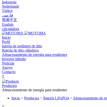
Indonesia
Nederlands
Türkçe
فارسی
简体中文
English
calculadora
Inicio
Perfil
batería de polímero de litio
Batería de litio cilíndrica
Almacenamiento de energía para residentes
Inversor híbrido
Noticias
Apoyo
Contacto

Productos
Almacenamiento de energía para residentes
Inicio
>
Productos
>
Batería LiFePO4
>
Almacenamiento de ene
