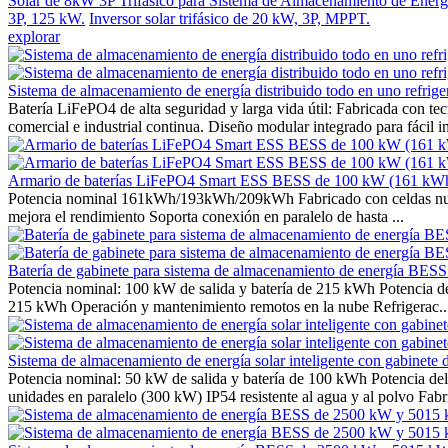
Solar de 8kW 3P Trifásico para Sistema de Almacenamiento de Ener
3P, 125 kW.
Inversor solar trifásico de 20 kW, 3P, MPPT.
explorar
Sistema de almacenamiento de energía distribuido todo en uno re
Batería LiFePO4 de alta seguridad y larga vida útil: Fabricada con tecn
comercial e industrial continua. Diseño modular integrado para fácil im
Armario de baterías LiFePO4 Smart ESS BESS de 100 kW (161 kW
Potencia nominal 161kWh/193kWh/209kWh Fabricado con celdas nue
mejora el rendimiento Soporta conexión en paralelo de hasta ...
Batería de gabinete para sistema de almacenamiento de energía BES
Potencia nominal: 100 kW de salida y batería de 215 kWh Potencia de
215 kWh Operación y mantenimiento remotos en la nube Refrigerac..
Sistema de almacenamiento de energía solar inteligente con gabinete
Potencia nominal: 50 kW de salida y batería de 100 kWh Potencia 
unidades en paralelo (300 kW) IP54 resistente al agua y al polvo Fabr