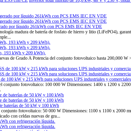
gía ESS con CE
Inversor solar híbrido de 10,6 kW, 48 V y 230 V, onda 
frigerado por líquido 261kWh con PCS EMS IEC EN VDE
ología madura de batería de fosfato de hierro y litio (LiFePO4), garanti
ple...
h, 193 kWh y 209 kWh).
vas de Grado A Potencia del conjunto fotovoltaico hasta 200,000 
S de 100 kW y 215 kWh para soluciones UPS industriales y comerciales
l conjunto fotovoltaico: 100 000 W Dimensiones: 1400 x 1200 x 2200 m
.
 de baterías de 50 kW y 100 kWh
del conjunto fotovoltaico: 50 000 W Dimensiones: 1100 x 1100 x 20
icado con celdas nuevas de gra...