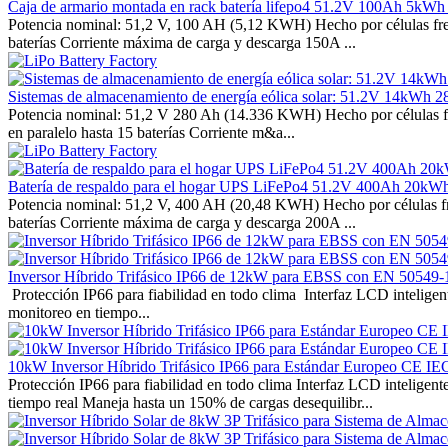
Caja de armario montada en rack batería lifepo4 51.2V 100Ah 5kWh p
Potencia nominal: 51,2 V, 100 AH (5,12 KWH) Hecho por células fre
baterías Corriente máxima de carga y descarga 150A ...
Sistemas de almacenamiento de energía eólica solar: 51.2V 14kW
Potencia nominal: 51,2 V 280 Ah (14.336 KWH) Hecho por células f
en paralelo hasta 15 baterías Corriente m&a...
Batería de respaldo para el hogar UPS LiFePo4 51.2V 400Ah 20k
Potencia nominal: 51,2 V, 400 AH (20,48 KWH) Hecho por células f
baterías Corriente máxima de carga y descarga 200A ...
Inversor Híbrido Trifásico IP66 de 12kW para EBSS con EN 505
Protección IP66 para fiabilidad en todo clima Interfaz LCD inteligen
monitoreo en tiempo...
10kW Inversor Híbrido Trifásico IP66 para Estándar Europeo CE 
Protección IP66 para fiabilidad en todo clima Interfaz LCD inteligent
tiempo real Maneja hasta un 150% de cargas desequilibr...