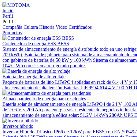
Inicio
Perfil
Perfil
Compañía
Cultura
Historia
Video
Certificados
Productos
Contenedor de energía ESS BESS
Sistema de almacenamiento de energía distribuido todo en uno re
209 kWh).
Batería de gabinete para sistema de almacenamiento de e
con gabinete de baterías de 50 kW y 100 kWh
Sistema de almacenami
1045 kWh con sistema refrigerado por aire.
Batería de energía de alto voltaje
Paquete de baterías de litio LiFePO4 apiladas en rack de 614,4 V y 1
almacenamiento de alta tensión Baterías LiFePO4 614.4 V 100 AH 
Almacenamiento de energía para residentes
Batería solar de almacenamiento de energía LiFePO4 de 24 V, 100 A
de 25,6 V y 200 Ah para energía solar residente de negocios industria
almacenamiento de energía eólica solar: 51.2V 14kWh 280Ah UPS
Inversor híbrido
Inversor Híbrido Trifásico IP66 de 12kW para EBSS con EN 505