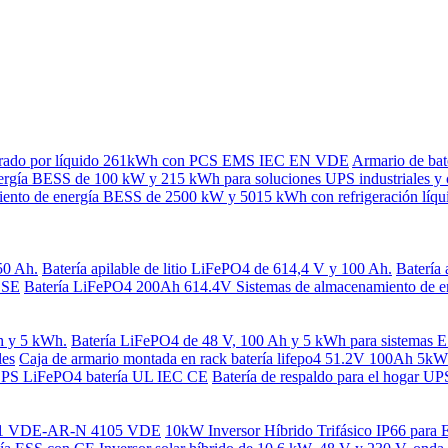
frigerado por líquido 261kWh con PCS EMS IEC EN VDE
Armario de ba
nergía BESS de 100 kW y 215 kWh para soluciones UPS industriales y 
ento de energía BESS de 2500 kW y 5015 kWh con refrigeración líqu
50 Ah.
Batería apilable de litio LiFePO4 de 614,4 V y 100 Ah.
Batería 
DSE
Batería LiFePO4 200Ah 614.4V Sistemas de almacenamiento de energ
h y 5 kWh.
Batería LiFePO4 de 48 V, 100 Ah y 5 kWh para sistemas
les
Caja de armario montada en rack batería lifepo4 51.2V 100Ah 5kWh
 EPS LiFePO4 batería UL IEC CE
Batería de respaldo para el hoga
49-1 VDE-AR-N 4105 VDE
10kW Inversor Híbrido Trifásico IP66 par