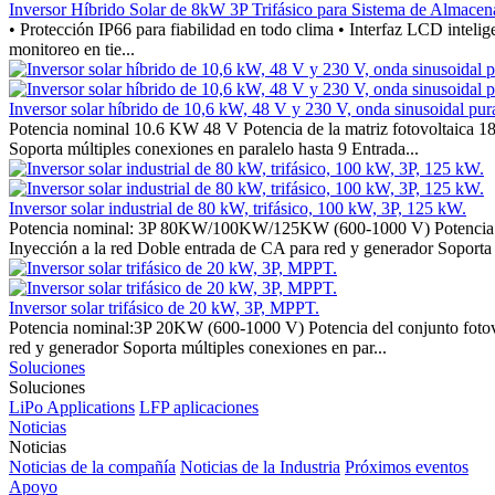
Inversor Híbrido Solar de 8kW 3P Trifásico para Sistema de Almac
• Protección IP66 para fiabilidad en todo clima • Interfaz LCD intelig
monitoreo en tie...
Inversor solar híbrido de 10,6 kW, 48 V y 230 V, onda sinusoidal pur
Potencia nominal 10.6 KW 48 V Potencia de la matriz fotovoltaica 18
Soporta múltiples conexiones en paralelo hasta 9 Entrada...
Inversor solar industrial de 80 kW, trifásico, 100 kW, 3P, 125 kW.
Potencia nominal: 3P 80KW/100KW/125KW (600-1000 V) Potencia del
Inyección a la red Doble entrada de CA para red y generador Soporta m
Inversor solar trifásico de 20 kW, 3P, MPPT.
Potencia nominal:3P 20KW (600-1000 V) Potencia del conjunto fotov
red y generador Soporta múltiples conexiones en par...
Soluciones
Soluciones
LiPo Applications
LFP aplicaciones
Noticias
Noticias
Noticias de la compañía
Noticias de la Industria
Próximos eventos
Apoyo