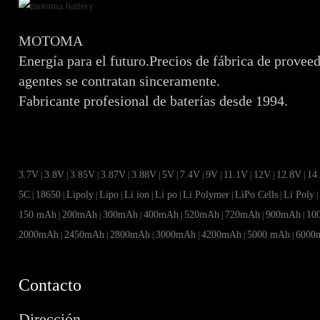
MOTOMA
Energía para el futuro.Precios de fábrica de provee
agentes se contratan sinceramente.
Fabricante profesional de baterías desde 1994.
3.7V
3.8V
3.85V
3.87V
3.88V
5V
7.4V
9V
11.1V
12V
12.8V
14
|
|
|
|
|
|
|
|
|
|
|
5C
18650
Lipoly
Lipo
Li ion
Li po
Li Polymer
LiPo Cells
Li Poly
|
|
|
|
|
|
|
|
150 mAh
200mAh
300mAh
400mAh
520mAh
720mAh
900mAh
10
|
|
|
|
|
|
|
2000mAh
2450mAh
2800mAh
3000mAh
4200mAh
5000 mAh
6000
|
|
|
|
|
|
Contacto
Dirección