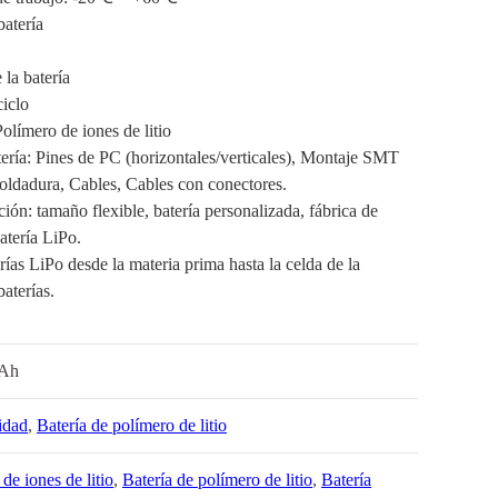
batería
 la batería
ciclo
olímero de iones de litio
ería: Pines de PC (horizontales/verticales), Montaje SMT
ldadura, Cables, Cables con conectores.
ción: tamaño flexible, batería personalizada, fábrica de
atería LiPo.
rías LiPo desde la materia prima hasta la celda de la
baterías.
mAh
idad
,
Batería de polímero de litio
 de iones de litio
,
Batería de polímero de litio
,
Batería