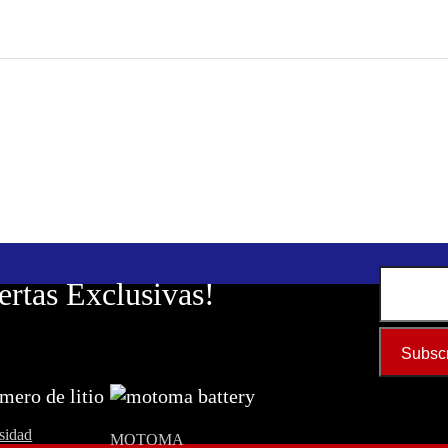
ertas Exclusivas!
ímero de litio
nsidad
MOTOMA