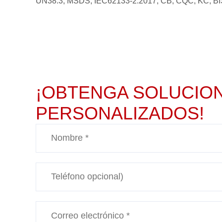
UN38.3, MSDS, IEC62133-2:2017, CB, CQC, KC, BIS
¡OBTENGA SOLUCION
PERSONALIZADOS!