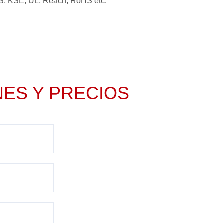
, KSE, UL, Reach, RoHS etc.
ES Y PRECIOS