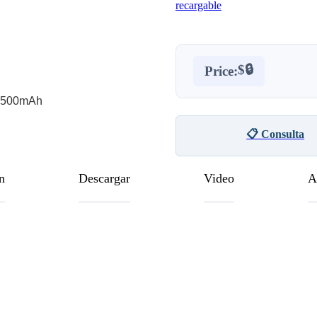
recargable
$🔒
Price:
 1500mAh
📋 Consulta
n
Descargar
Video
A