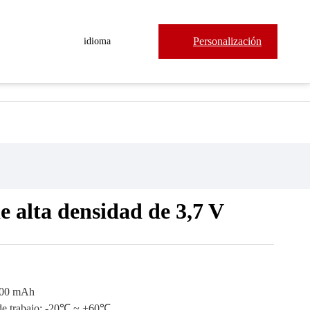
Personalización
idioma

e alta densidad de 3,7 V
500 mAh
de trabajo: -20℃ ~ +60℃