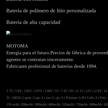
Batería de polímero de litio personalizada
Batería de alta capacidad
MOTOMA
Energía para el futuro.Precios de fábrica de provee
agentes se contratan sinceramente.
Fabricante profesional de baterías desde 1994.
3.7V
3.8V
3.85V
3.87V
3.88V
5V
7.4V
9V
11.1V
12V
12.8V
14
|
|
|
|
|
|
|
|
|
|
|
5C
18650
Lipoly
Lipo
Li ion
Li po
Li Polymer
LiPo Cells
Li Poly
|
|
|
|
|
|
|
|
150 mAh
200mAh
300mAh
400mAh
520mAh
720mAh
900mAh
10
|
|
|
|
|
|
|