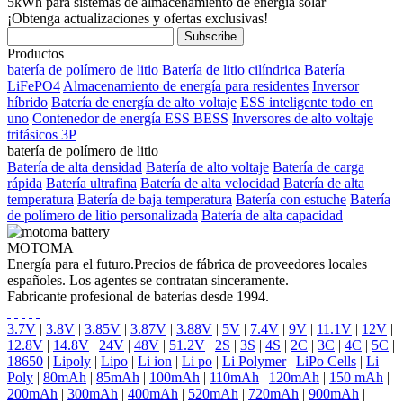
5kWh para sistemas de almacenamiento de energía solar
¡Obtenga actualizaciones y ofertas exclusivas!
Productos
batería de polímero de litio
Batería de litio cilíndrica
Batería
LiFePO4
Almacenamiento de energía para residentes
Inversor
híbrido
Batería de energía de alto voltaje
ESS inteligente todo en
uno
Contenedor de energía ESS BESS
Inversores de alto voltaje
trifásicos 3P
batería de polímero de litio
Batería de alta densidad
Batería de alto voltaje
Batería de carga
rápida
Batería ultrafina
Batería de alta velocidad
Batería de alta
temperatura
Batería de baja temperatura
Batería con estuche
Batería
de polímero de litio personalizada
Batería de alta capacidad
MOTOMA
Energía para el futuro.Precios de fábrica de proveedores locales
españoles. Los agentes se contratan sinceramente.
Fabricante profesional de baterías desde 1994.
3.7V
|
3.8V
|
3.85V
|
3.87V
|
3.88V
|
5V
|
7.4V
|
9V
|
11.1V
|
12V
|
12.8V
|
14.8V
|
24V
|
48V
|
51.2V
|
2S
|
3S
|
4S
|
2C
|
3C
|
4C
|
5C
|
18650
|
Lipoly
|
Lipo
|
Li ion
|
Li po
|
Li Polymer
|
LiPo Cells
|
Li
Poly
|
80mAh
|
85mAh
|
100mAh
|
110mAh
|
120mAh
|
150 mAh
|
200mAh
|
300mAh
|
400mAh
|
520mAh
|
720mAh
|
900mAh
|