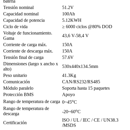
batería
Tensión nominal
51.2V
Capacidad nominal
100Ah
Capacidad de potencia
5.12KWH
Ciclo de vida
≥ 6000 ciclos @80% DOD
Voltaje de funcionamiento.
43,6 V-58,4 V
Gama
Corriente de carga máx.
150A
Corriente de descarga máx.
150A
Tensión final de carga
57.6V
Dimensiones (largo x ancho x
530x440x134.5mm
alto)
Peso unitario
41.3Kg
Comunicación
CAN/RS232/RS485
Módulo paralelo
Soporta hasta 15 paquetes
Protección BMS
Apoyo
o
Rango de temperatura de carga
0~45
C
Rango de temperatura de
o
-20~60
C
descarga
ISO / UL / IEC / CE / UN38.3
Certificación
/MSDS