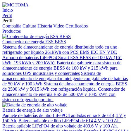
Inicio
Perfil
Perfil
Compañía
Cultura
Historia
Video
Certificados
Productos
Contenedor de energía ESS BESS
Sistema de almacenamiento de energía distribuido todo en uno
refrigerado por líquido 261kWh con PCS EMS IEC EN VDE
Armario de baterías LiFePO4 Smart ESS BESS de 100 kW (161
kWh, 193 kWh y 209 kWh).
Batería de gabinete para sistema de
almacenamiento de energía BESS de 100 kW y 215 kWh para
soluciones UPS industriales y comerciales
Sistema de
almacenamiento de energía solar inteligente con gabinete de baterías
de 50 kW y 100 kWh
Sistema de almacenamiento de energía BESS
de 2500 kW y 5015 kWh con refrigeración líquida.
Contenedor de
almacenamiento de energía ESS de 500 kW y 1045 kWh con
sistema refrigerado por aire.
Batería de energía de alto voltaje
Paquete de baterías de litio LiFePO4 apiladas en rack de 614,4 V y
150 Ah.
Batería apilable de litio LiFePO4 de 614,4 V y 100 Ah.
Batería apilable LiFePO4 de alto voltaje de 409,6 V y 100 Ah.