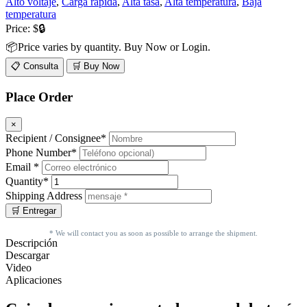
Alto voltaje
,
Carga rápida
,
Alta tasa
,
Alta temperatura
,
Baja
temperatura
Price:
$🔒
📦Price varies by quantity. Buy Now or Login.
📋 Consulta
🛒 Buy Now
Place Order
×
Recipient / Consignee*
Phone Number*
Email *
Quantity*
Shipping Address
* We will contact you as soon as possible to arrange the shipment.
Descripción
Descargar
Video
Aplicaciones