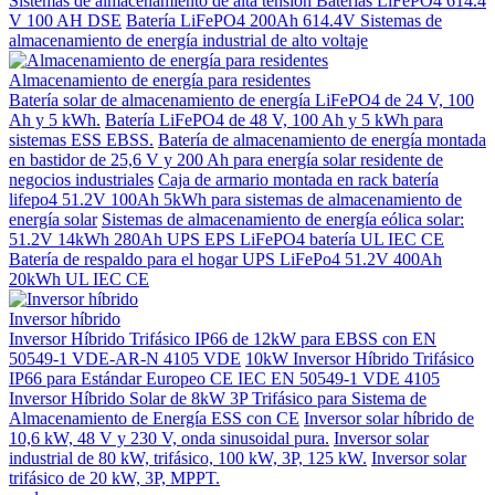
Sistemas de almacenamiento de alta tensión Baterías LiFePO4 614.4
V 100 AH DSE
Batería LiFePO4 200Ah 614.4V Sistemas de
almacenamiento de energía industrial de alto voltaje
Almacenamiento de energía para residentes
Batería solar de almacenamiento de energía LiFePO4 de 24 V, 100
Ah y 5 kWh.
Batería LiFePO4 de 48 V, 100 Ah y 5 kWh para
sistemas ESS EBSS.
Batería de almacenamiento de energía montada
en bastidor de 25,6 V y 200 Ah para energía solar residente de
negocios industriales
Caja de armario montada en rack batería
lifepo4 51.2V 100Ah 5kWh para sistemas de almacenamiento de
energía solar
Sistemas de almacenamiento de energía eólica solar:
51.2V 14kWh 280Ah UPS EPS LiFePO4 batería UL IEC CE
Batería de respaldo para el hogar UPS LiFePo4 51.2V 400Ah
20kWh UL IEC CE
Inversor híbrido
Inversor Híbrido Trifásico IP66 de 12kW para EBSS con EN
50549-1 VDE-AR-N 4105 VDE
10kW Inversor Híbrido Trifásico
IP66 para Estándar Europeo CE IEC EN 50549-1 VDE 4105
Inversor Híbrido Solar de 8kW 3P Trifásico para Sistema de
Almacenamiento de Energía ESS con CE
Inversor solar híbrido de
10,6 kW, 48 V y 230 V, onda sinusoidal pura.
Inversor solar
industrial de 80 kW, trifásico, 100 kW, 3P, 125 kW.
Inversor solar
trifásico de 20 kW, 3P, MPPT.