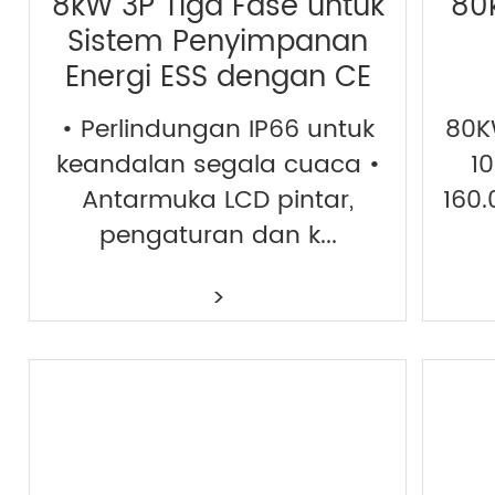
8kW 3P Tiga Fase untuk
80
Sistem Penyimpanan
Energi ESS dengan CE
• Perlindungan IP66 untuk
80K
keandalan segala cuaca •
1
Antarmuka LCD pintar,
160
pengaturan dan k...
>