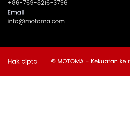
+86-769-8216-3796
Email
info@motoma.com
Hak cipta
© MOTOMA - Kekuatan ke