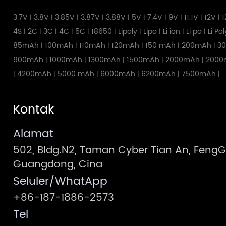
3.7V
3.8V
3.85V
3.87V
3.88V
5V
7.4V
9V
11.1V
12V
1
|
|
|
|
|
|
|
|
|
|
4S
2C
3C
4C
5C
18650
Lipoly
Lipo
Li ion
Li po
Li Po
|
|
|
|
|
|
|
|
|
|
85mAh
100mAh
110mAh
120mAh
150 mAh
200mAh
3
|
|
|
|
|
|
900mAh
1000mAh
1300mAh
1500mAh
2000mAh
2000
|
|
|
|
|
4200mAh
5000 mAh
6000mAh
6200mAh
7500mAh
|
|
|
|
|
|
Kontak
Alamat
502, Bldg.N2, Taman Cyber Tian An, Feng
Guangdong, Cina
Seluler/WhatApp
+86-187-1886-2573
Tel