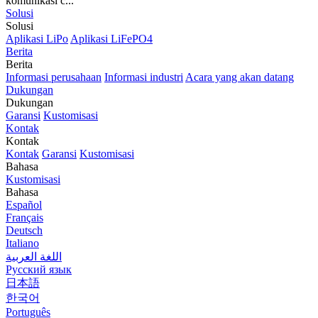
komunikasi c...
Solusi
Solusi
Aplikasi LiPo
Aplikasi LiFePO4
Berita
Berita
Informasi perusahaan
Informasi industri
Acara yang akan datang
Dukungan
Dukungan
Garansi
Kustomisasi
Kontak
Kontak
Kontak
Garansi
Kustomisasi
Bahasa
Kustomisasi
Bahasa
Español
Français
Deutsch
Italiano
اللغة العربية
Русский язык
日本語
한국어
Português