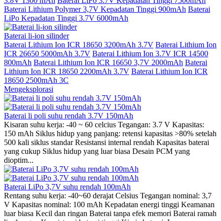
3.8V 1300 mAh
Baterai LiPo 3.7V Kepadatan Tinggi 7500mAh
Baterai Lithium Polymer 3,7V Kepadatan Tinggi 900mAh
Baterai
LiPo Kepadatan Tinggi 3.7V 6000mAh
Baterai li-ion silinder
Baterai Lithium Ion ICR 18650 3200mAh 3.7V
Baterai Lithium Ion
ICR 26650 5000mAh 3.7V
Baterai Lithium Ion 3.7V ICR 14500
800mAh
Baterai Lithium Ion ICR 16650 3,7V 2000mAh
Baterai
Lithium Ion ICR 18650 2200mAh 3.7V
Baterai Lithium Ion ICR
18650 2500mAh 3C
Mengeksplorasi
Baterai li poli suhu rendah 3.7V 150mAh
Kisaran suhu kerja: -40 ~ 60 celcius Tegangan: 3.7 V Kapasitas:
150 mAh Siklus hidup yang panjang: retensi kapasitas >80% setelah
500 kali siklus standar Resistansi internal rendah Kapasitas baterai
yang cukup Siklus hidup yang luar biasa Desain PCM yang
dioptim...
Baterai LiPo 3,7V suhu rendah 100mAh
Rentang suhu kerja: -40~60 derajat Celsius Tegangan nominal: 3,7
V Kapasitas nominal: 100 mAh Kepadatan energi tinggi Keamanan
luar biasa Kecil dan ringan Baterai tanpa efek memori Baterai ramah