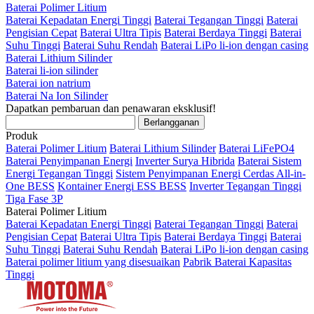
Baterai Polimer Litium
Baterai Kepadatan Energi Tinggi
Baterai Tegangan Tinggi
Baterai
Pengisian Cepat
Baterai Ultra Tipis
Baterai Berdaya Tinggi
Baterai
Suhu Tinggi
Baterai Suhu Rendah
Baterai LiPo li-ion dengan casing
Baterai Lithium Silinder
Baterai li-ion silinder
Baterai ion natrium
Baterai Na Ion Silinder
Dapatkan pembaruan dan penawaran eksklusif!
Produk
Baterai Polimer Litium
Baterai Lithium Silinder
Baterai LiFePO4
Baterai Penyimpanan Energi
Inverter Surya Hibrida
Baterai Sistem
Energi Tegangan Tinggi
Sistem Penyimpanan Energi Cerdas All-in-
One BESS
Kontainer Energi ESS BESS
Inverter Tegangan Tinggi
Tiga Fase 3P
Baterai Polimer Litium
Baterai Kepadatan Energi Tinggi
Baterai Tegangan Tinggi
Baterai
Pengisian Cepat
Baterai Ultra Tipis
Baterai Berdaya Tinggi
Baterai
Suhu Tinggi
Baterai Suhu Rendah
Baterai LiPo li-ion dengan casing
Baterai polimer litium yang disesuaikan
Pabrik Baterai Kapasitas
Tinggi