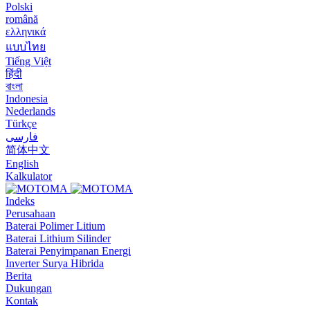
Polski
română
ελληνικά
แบบไทย
Tiếng Việt
हिंदी
বাংলা
Indonesia
Nederlands
Türkçe
فارسی
简体中文
English
Kalkulator
Indeks
Perusahaan
Baterai Polimer Litium
Baterai Lithium Silinder
Baterai Penyimpanan Energi
Inverter Surya Hibrida
Berita
Dukungan
Kontak