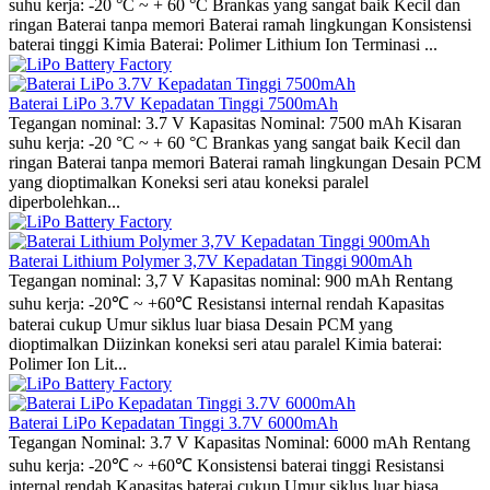
suhu kerja: -20 °C ~ + 60 °C Brankas yang sangat baik Kecil dan
ringan Baterai tanpa memori Baterai ramah lingkungan Konsistensi
baterai tinggi Kimia Baterai: Polimer Lithium Ion Terminasi ...
Baterai LiPo 3.7V Kepadatan Tinggi 7500mAh
Tegangan nominal: 3.7 V Kapasitas Nominal: 7500 mAh Kisaran
suhu kerja: -20 °C ~ + 60 °C Brankas yang sangat baik Kecil dan
ringan Baterai tanpa memori Baterai ramah lingkungan Desain PCM
yang dioptimalkan Koneksi seri atau koneksi paralel
diperbolehkan...
Baterai Lithium Polymer 3,7V Kepadatan Tinggi 900mAh
Tegangan nominal: 3,7 V Kapasitas nominal: 900 mAh Rentang
suhu kerja: -20℃ ~ +60℃ Resistansi internal rendah Kapasitas
baterai cukup Umur siklus luar biasa Desain PCM yang
dioptimalkan Diizinkan koneksi seri atau paralel Kimia baterai:
Polimer Ion Lit...
Baterai LiPo Kepadatan Tinggi 3.7V 6000mAh
Tegangan Nominal: 3.7 V Kapasitas Nominal: 6000 mAh Rentang
suhu kerja: -20℃ ~ +60℃ Konsistensi baterai tinggi Resistansi
internal rendah Kapasitas baterai cukup Umur siklus luar biasa