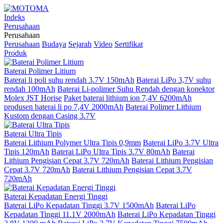
Indeks
Perusahaan
Perusahaan
Perusahaan
Budaya
Sejarah
Video
Sertifikat
Produk
Baterai Polimer Litium
Baterai li poli suhu rendah 3.7V 150mAh
Baterai LiPo 3,7V suhu
rendah 100mAh
Baterai Li-polimer Suhu Rendah dengan konektor
Molex JST Horise
Paket baterai lithium ion 7,4V 6200mAh
produsen baterai li po 7,4V 2000mAh
Baterai Polimer Lithium
Kustom dengan Casing 3.7V
Baterai Ultra Tipis
Baterai Lithium Polymer Ultra Tipis 0,9mm
Baterai LiPo 3.7V Ultra
Tipis 120mAh
Baterai LiPo Ultra Tipis 3.7V 80mAh
Baterai
Lithium Pengisian Cepat 3.7V 720mAh
Baterai Lithium Pengisian
Cepat 3.7V 720mAh
Baterai Lithium Pengisian Cepat 3.7V
720mAh
Baterai Kepadatan Energi Tinggi
Baterai LiPo Kepadatan Tinggi 3.7V 1500mAh
Baterai LiPo
Kepadatan Tinggi 11.1V 2000mAh
Baterai LiPo Kepadatan Tinggi