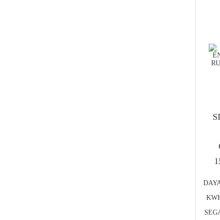
S
1
DAYA
KWH
SEGA