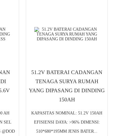
NAN
51.2V BATERAI CADANGAN
DI
TENAGA SURYA RUMAH
5.6V
YANG DIPASANG DI DINDING
150AH
00 AH
KAPASITAS NOMINAL: 51.2V 150AH
N SEL
EFISIENSI DAYA: >96% DIMENSI:
US @DOD
510*680*195MM JENIS BATER...