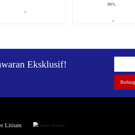
80%...
>
>
waran Eksklusif!
er Litium