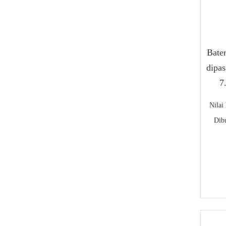
Bate
dipa
7
Nilai
Dib