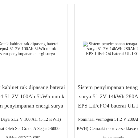
 kabinet rak dipasang baterai
Sistem penyimpanan tenag
po4 51.2V 100Ah 5kWh untuk
surya 51.2V 14kWh 280
em penyimpanan energi surya
EPS LiFePO4 baterai UL
i Daya 51.2 V 100 AH (5.12 KWH)
Nominaal vermogen 51,2 V 280Ah
uat Oleh Sel Grade A Segar >6000
KWH) Gemaakt door verse klasse A
Siklus @DOD 80% ...
jaar garantie ...