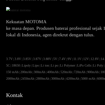
Kekuatan MOTOMA
ke masa depan. Produsen baterai profesional sejak 
lokal di Indonesia, agen direkrut dengan tulus.
3.7V
3.8V
3.85V
3.87V
3.88V
5V
7.4V
9V
11.1V
12V
12.8V
14
|
|
|
|
|
|
|
|
|
|
|
5C
18650
Lipoly
Lipo
Li ion
Li po
Li Polymer
LiPo Cells
Li Poly
|
|
|
|
|
|
|
|
150 mAh
200mAh
300mAh
400mAh
520mAh
720mAh
900mAh
10
|
|
|
|
|
|
|
2000mAh
2450mAh
2800mAh
3000mAh
4200mAh
5000 mAh
6000
|
|
|
|
|
|
Kontak