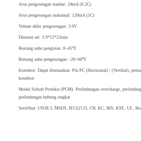
Arus pengosongan standar: 24mA (0.2C)
Arus pengosongan maksimal: 120mA (1C)
Voltase akhir pengosongan: 3.0V
Dimensi sel: 3.9*15*23mm
Rentang suhu pengisian: 0~45℃
Rentang suhu pengosongan: -20~60℃
Konektor: Dapat disesuaikan: Pin PC (Horizontal) / (Vertikal), pe
konektor
Modul Sirkuit Proteksi (PCM): Perlindungan overcharge, perlindunga
perlindungan hubung singkat
Sertifikat: UN38.3, MSDS, IEC62133, CB, KC, BIS, KSE, UL, Rea