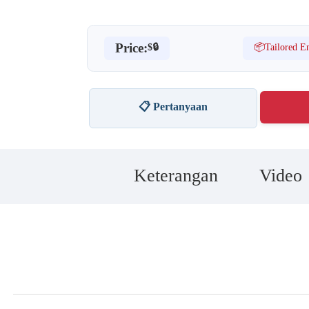
Price:
📦Tailored En
$🔒
📋 Pertanyaan
Keterangan
Video