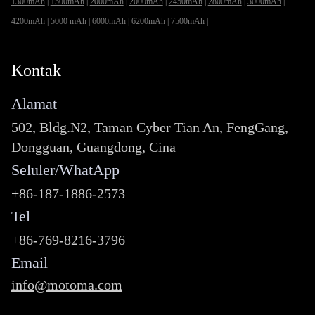
1300mAh
|
1500mAh
|
2000mAh
|
2000mAh
|
2450mAh
|
2800mAh
|
3000mAh
|
4200mAh
|
5000 mAh
|
6000mAh
|
6200mAh
|
7500mAh
|
Kontak
Alamat
502, Bldg.N2, Taman Cyber Tian An, FengGang,
Dongguan, Guangdong, Cina
Seluler/WhatApp
+86-187-1886-2573
Tel
+86-769-8216-3796
Email
info@motoma.com