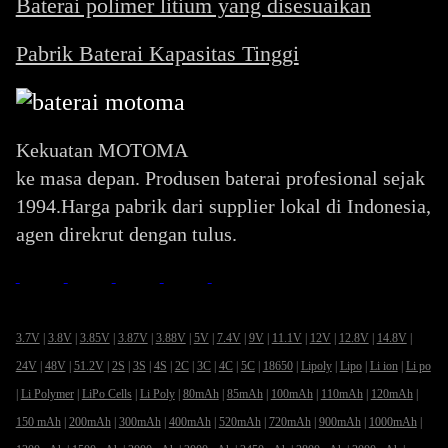
Baterai polimer litium yang disesuaikan
Pabrik Baterai Kapasitas Tinggi
Kekuatan MOTOMA
ke masa depan. Produsen baterai profesional sejak
1994.Harga pabrik dari supplier lokal di Indonesia,
agen direkrut dengan tulus.
3.7V
|
3.8V
|
3.85V
|
3.87V
|
3.88V
|
5V
|
7.4V
|
9V
|
11.1V
|
12V
|
12.8V
|
14.8V
|
24V
|
48V
|
51.2V
|
2S
|
3S
|
4S
|
2C
|
3C
|
4C
|
5C
|
18650
|
Lipoly
|
Lipo
|
Li ion
|
Li po
|
Li Polymer
|
LiPo Cells
|
Li Poly
|
80mAh
|
85mAh
|
100mAh
|
110mAh
|
120mAh
|
150 mAh
|
200mAh
|
300mAh
|
400mAh
|
520mAh
|
720mAh
|
900mAh
|
1000mAh
|