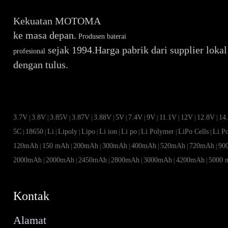
Kekuatan MOTOMA
ke masa depan.
Produsen baterai
sejak 1994.Harga pabrik dari supplier lokal
profesional
dengan tulus.
3.7V
3.8V
3.85V
3.87V
3.88V
5V
7.4V
9V
11.1V
12V
12.8V
14
|
|
|
|
|
|
|
|
|
|
|
5C
18650
Li
Lipoly
Lipo
Li ion
Li po
Li Polymer
LiPo Cells
Li P
|
|
|
|
|
|
|
|
|
120mAh
150 mAh
200mAh
300mAh
400mAh
520mAh
720mAh
90
|
|
|
|
|
|
|
2000mAh
2000mAh
2450mAh
2800mAh
3000mAh
4200mAh
5000 
|
|
|
|
|
|
Kontak
Alamat