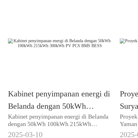
Kabinet penyimpanan energi di
Proy
Belanda dengan 50kWh
Surya
Kabinet penyimpanan energi di Belanda
Proyek
100kWh 215kWh 300kWh PV
Inver
dengan 50kWh 100kWh 215kWh
Yaman 
PCS BMS BESS
10k
300kWh PV PCS BMS BESS
Batera
2025-03-10
2025-