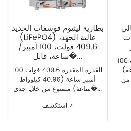
لي
بطارية ليثيوم فوسفات الحديد
LiFePO
(LiFePO4) عالية الجهد،
409.6 فولت، 100 أمبير/
ساعة، قابل�...
الطاقة المقدرة 614.4 فولت 100
ساعة)
القدرة المقدرة 409.6 فولت 100
أمبير ساعة (40.96 كيلوواط
ساعة) مصنوع من خلايا جدي�...
استكشف >