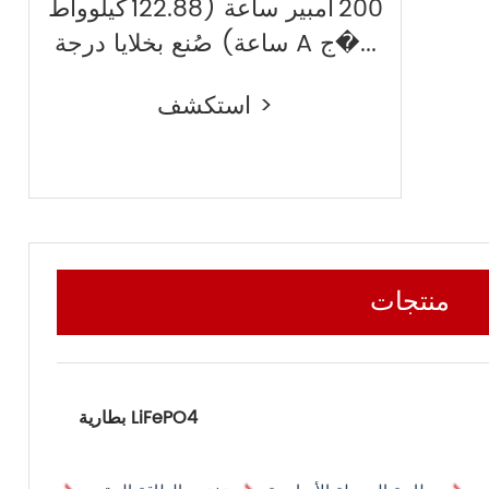
200 أمبير ساعة (122.88 كيلوواط
ساعة) صُنع بخلايا درجة A ج�...
استكشف >
منتجات
بطارية LiFePO4