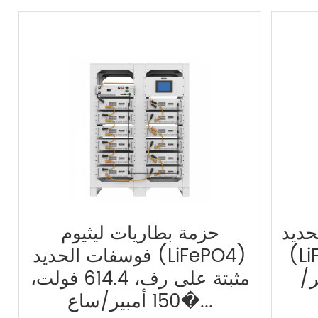
حديد
حزمة بطاريات ليثيوم
لتكديس،
فوسفات الحديد (LiFePO4)
 أمبير/
مثبتة على رف، 614.4 فولت،
150 أمبير/ساع�...