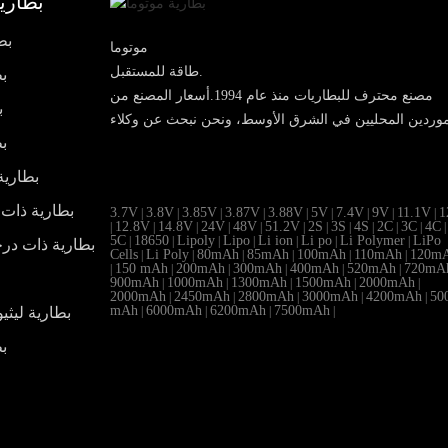
بطارية
بط
موتوما
طاقة للمستقبل.
بط
مصنع محترف للبطاريات منذ عام 1994.أسعار المصنع من
ب
بط
بطارية
بطارية ذات 
3.7V
3.8V
3.85V
3.87V
3.88V
5V
7.4V
9V
11.1V
1
|
|
|
|
|
|
|
|
|
12.8V
14.8V
24V
48V
51.2V
2S
3S
4S
2C
3C
4C
|
|
|
|
|
|
|
|
|
|
|
|
5C
18650
Lipoly
Lipo
Li ion
Li po
Li Polymer
LiPo
|
|
|
|
|
|
|
بطارية ذات در
Cells
Li Poly
80mAh
85mAh
100mAh
110mAh
120m
|
|
|
|
|
|
150 mAh
200mAh
300mAh
400mAh
520mAh
720mA
|
|
|
|
|
|
900mAh
1000mAh
1300mAh
1500mAh
2000mAh
|
|
|
|
|
2000mAh
2450mAh
2800mAh
3000mAh
4200mAh
50
|
|
|
|
|
mAh
6000mAh
6200mAh
7500mAh
بطارية ليث
|
|
|
|
بط