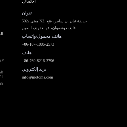
اتصال
عنوان
502، مبنى N2، حديقة تيان آن سايبر، فنغ
قانغ، دونغقوان، قوانغدونغ، الصين
الموردين المحليين في الشرق الأوسط، ونحن نبحث عن وكلاء.
هاتف محمول/واتساب
+86-187-1886-2573
هاتف
2V
+86-769-8216-3796
بريد إلكتروني
Ah
h
|
info@motoma.com
00