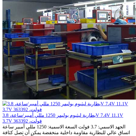
بطارية ليثيوم بوليمر 1250 مللي أمبير/ساعة، 3.8V 7.4V 11.1V
3.7V فولت، 363392
الجهد الاسمي: 3.7 فولت السعة الاسمية: 1250 مللي أمبير ساعة
اتساق عالي للبطارية مقاومة داخلية منخفضة يمكن أن تصل كثافة