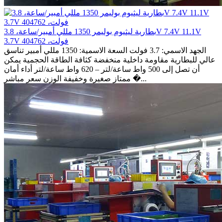
بطارية ليثيوم بوليمر 1350 مللي أمبير/ساعة، 3.8V 7.4V 11.1V
3.7V فولت، 404762
الجهد الاسمي: 3.7 فولت السعة الاسمية: 1350 مللي أمبير تناسق
عالي للبطارية مقاومة داخلية منخفضة كثافة الطاقة الحجمية يمكن
أن تصل إلى 500 واط ساعة/لتر – 620 واط ساعة/لتر أداء أمان
ممتاز صغيرة وخفيفة الوزن سعر مباشر �...