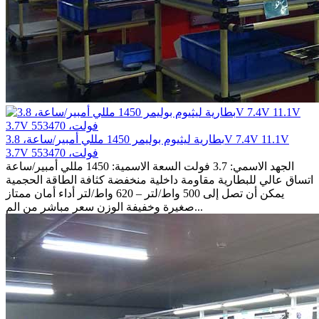
بطارية ليثيوم بوليمر 1450 مللي أمبير/ساعة، 3.8V 7.4V 11.1V
3.7V فولت، 553470
الجهد الاسمي: 3.7 فولت السعة الاسمية: 1450 مللي أمبير/ساعة
اتساق عالي للبطارية مقاومة داخلية منخفضة كثافة الطاقة الحجمية
يمكن أن تصل إلى 500 واط/لتر – 620 واط/لتر أداء أمان ممتاز
صغيرة وخفيفة الوزن سعر مباشر من الم...