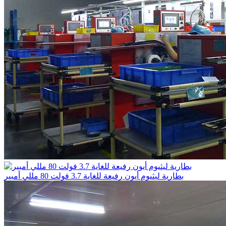
بطارية ليثيوم أيون رفيعة للغاية 3.7 فولت 80 مللي أمبير