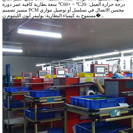
درجة حرارة العمل: -20℃ ~ +60℃ سعة بطارية كافية عمر دورة
متميز تصميم PCM محسن الاتصال في تسلسل أو توصيل موازي
مسموح به كيمياء البطارية: بوليمر أيون الليثيوم ن�...