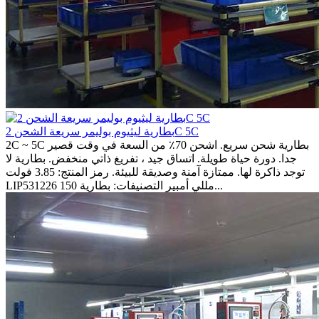
بطارية ليثيوم بوليمر سريعة الشحن 2C 5C
2C ~ 5C بطارية شحن سريع. اشحن 70٪ من السعة في وقت قصير
جدا. دورة حياة طويلة. اتساق جيد ، تفريغ ذاتي منخفض. بطارية لا
توجد ذاكرة لها. ممتازة آمنة وصديقة للبيئة. رمز المنتج: 3.85 فولت
LIP531226 150 مللي أمبير التصنيفات: بطارية...