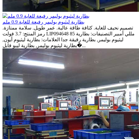
بطارية ليثيوم بوليمر رفيعة للغاية 0.9 ملم
تصميم نحيف للغاية. كثافة طاقة عالية. عمر طويل. سلامة ممتازة.
رمز المنتج: 3.7 فولت LIP094648 85 مللي أمبير التصنيفات: بطارية
ليثيوم بوليمر, بطارية رقيقة جدا العلامات: بطارية ليثيوم أيون,
بطارية ليثيوم بوليمر, بطارية ليبو قابل�...