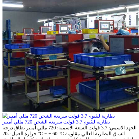
بطارية ليثيوم 3.7 فولت سريعة الشحن 720 مللي أمبير
الجهد الاسمي: 3.7 فولت السعة الاسمية: 720 مللي أمبير نطاق درجة
حرارة العمل: -20 °C ~ + 60 °C اتساق البطارية العالي مقاومة