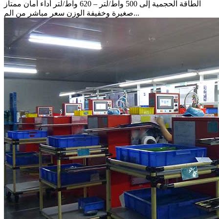
الطاقة الحجمية إلى 500 واط/لتر – 620 واط/لتر أداء أمان ممتاز
صغيرة وخفيفة الوزن سعر مباشر من الم...