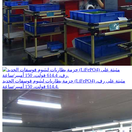
حزمة بطاريات ليثيوم فوسفات الحديد (LiFePO4) مثبتة على رف،
614.4 فولت، 150 أمبير/ساعة.