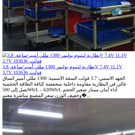
بطارية ليثيوم بوليمر 1300 مللي أمبير/ساعة، 3.8V 7.4V 11.1V
3.7V فولت، 103636
الجهد الاسمي: 3.7 فولت السعة الاسمية: 1300 مللي أمبير اتساق
عالي في البطارية مقاومة داخلية منخفضة كثافة الطاقة الحجمية
تصل إلى 500Wh/L – 620Wh/L أداء أمان ممتاز صغير الحجم
وخفيف الوزن سعر المصنع مباشرة معتم�...