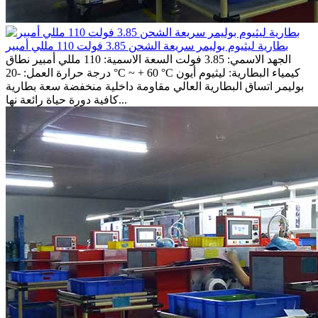
بطارية ليثيوم بوليمر سريعة الشحن 3.85 فولت 110 مللي أمبير
الجهد الاسمي: 3.85 فولت السعة الاسمية: 110 مللي أمبير نطاق
درجة حرارة العمل: -20 °C ~ + 60 °C كيمياء البطارية: ليثيوم أيون
بوليمر اتساق البطارية العالي مقاومة داخلية منخفضة سعة بطارية
كافية دورة حياة رائعة نها...