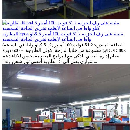
بطارية lifepo4 مثبتة على رف الخزانة 51.2 فولت 100 أمبير 5 كيلو
واط في الساعة لأنظمة تخزين الطاقة الشمسية
الطاقة المقدرة: 51.2 فولت 100 أمبير (5.12 كيلو واط في الساعة)
مصنوعة من خلايا الدرجة الأولى الطازجة >6000 دورة @DOD 80٪
نظام إدارة المباني الذكي مع البرامج المتقدمة يحسن الأداء دعم
متوازي يصل إلى 15 بطارية أقصى تيار شحن وتف...