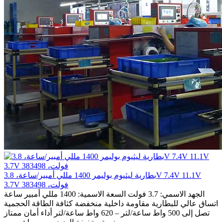
بطارية ليثيوم بوليمر 1400 مللي أمبير/ساعة، 3.8V 7.4V 11.1V
3.7V فولت، 383498
الجهد الاسمي: 3.7 فولت السعة الاسمية: 1400 مللي أمبير ساعة
اتساق عالي للبطارية مقاومة داخلية منخفضة كثافة الطاقة الحجمية
تصل إلى 500 واط ساعة/لتر – 620 واط ساعة/لتر أداء أمان ممتاز