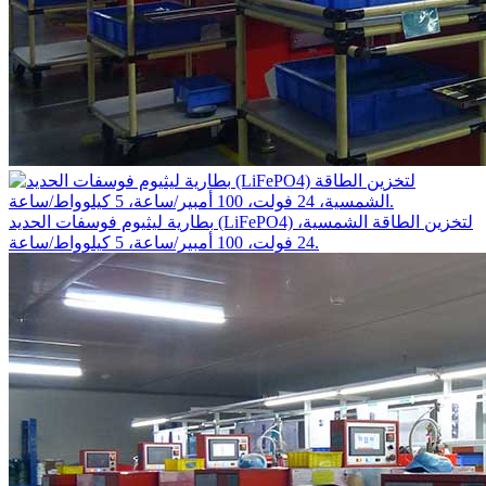
بطارية ليثيوم فوسفات الحديد (LiFePO4) لتخزين الطاقة الشمسية،
24 فولت، 100 أمبير/ساعة، 5 كيلوواط/ساعة.