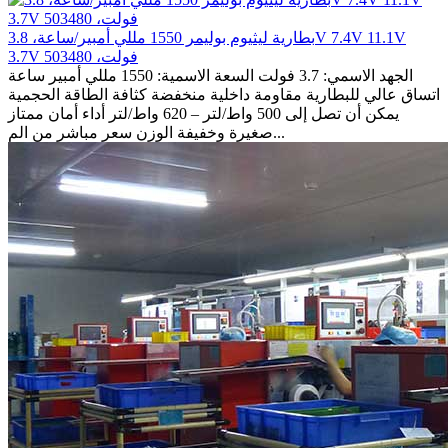
بطارية ليثيوم بوليمر 1550 مللي أمبير/ساعة، 3.8V 7.4V 11.1V
3.7V فولت، 503480
الجهد الاسمي: 3.7 فولت السعة الاسمية: 1550 مللي أمبير ساعة
اتساق عالي للبطارية مقاومة داخلية منخفضة كثافة الطاقة الحجمية
يمكن أن تصل إلى 500 واط/لتر – 620 واط/لتر أداء أمان ممتاز
صغيرة وخفيفة الوزن سعر مباشر من الم...