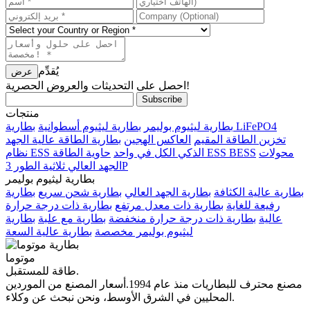
يُقدِّم
احصل على التحديثات والعروض الحصرية!
منتجات
بطارية LiFePO4
بطارية ليثيوم بوليمر
بطارية ليثيوم أسطوانية
تخزين الطاقة المقيم
العاكس الهجين
بطارية الطاقة عالية الجهد
محولات
حاوية الطاقة ESS BESS
نظام ESS الذكي الكل في واحد
الجهد العالي ثلاثية الطور 3P
بطارية ليثيوم بوليمر
بطارية عالية الكثافة
بطارية الجهد العالي
بطارية شحن سريع
بطارية
رفيعة للغاية
بطارية ذات معدل مرتفع
بطارية ذات درجة حرارة
عالية
بطارية ذات درجة حرارة منخفضة
بطارية مع علبة
بطارية
ليثيوم بوليمر مخصصة
بطارية عالية السعة
موتوما
طاقة للمستقبل.
مصنع محترف للبطاريات منذ عام 1994.أسعار المصنع من الموردين
المحليين في الشرق الأوسط، ونحن نبحث عن وكلاء.