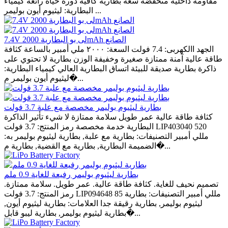
مقاومة داخلية منخفضة سعة بطارية كافية دورة حياة رائعة كيمياء
البطارية: ليثيوم أيون بوليمر ...
7.4V لى بو البطارية 2000mAh الصانع
الجهد االكهربى: 7.4 فولت السعة: ٢٠٠٠ ملي أمبير بالساعة كثافة
طاقة عالية آمنة ممتازة صغيرة وخفيفة الوزن بطارية لا تحتوي على
ذاكرة بطارية صديقة للبيئة اتساق البطارية العالي كيمياء البطارية:
ليثيوم أيون بوليمر م�...
بطارية ليثيوم بوليمر مخصصة مع علبة 3.7 فولت
كثافة طاقة عالية عمر طويل سلامة ممتازة لا شيء تأثير الذاكرة
البطارية خدمة مخصصة رمز المنتج: 3.7 فولت LIP403040 520
مللي أمبير التصنيفات: بطارية مع علبة, بطارية ليثيوم بوليمر به:
الضميمة البطارية, بطارية مع القضية, بطارية م�...
بطارية ليثيوم بوليمر رفيعة للغاية 0.9 ملم
تصميم نحيف للغاية. كثافة طاقة عالية. عمر طويل. سلامة ممتازة.
رمز المنتج: 3.7 فولت LIP094648 85 مللي أمبير التصنيفات: بطارية
ليثيوم بوليمر, بطارية رقيقة جدا العلامات: بطارية ليثيوم أيون,
بطارية ليثيوم بوليمر, بطارية ليبو قابل�...