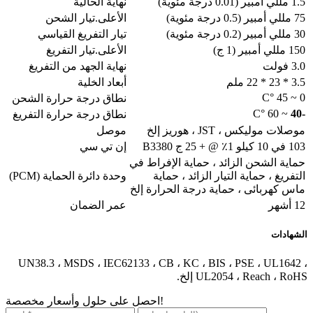
1.5 مللي أمبير (0.01 درجة مئوية)
نهاية الحالية
75 مللي أمبير (0.5 درجة مئوية)
الأعلى.تيار الشحن
30 مللي أمبير (0.2 درجة مئوية)
تيار التفريغ القياسي
150 مللي أمبير (1 ج)
الأعلى.تيار التفريغ
3.0 فولت
نهاية الجهد من التفريغ
3.5 * 23 * 22 ملم
أبعاد الخلية
0 ~ 45 °C
نطاق درجة حرارة الشحن
~ 60 °C
-40
نطاق درجة حرارة التفريغ
موصلات موليكس ، JST ، هوريز إلخ
موصل
103 في 10 كيلو 1٪ @ + 25 ج B3380
إن تي سي
حماية الشحن الزائد ، حماية الإفراط في
التفريغ ، حماية التيار الزائد ، حماية
وحدة دائرة الحماية (PCM)
ماس كهربائى ، حماية درجة الحرارة إلخ
12 أشهر
عمر الضمان
الشهادات
UN38.3 ، MSDS ، IEC62133 ، CB ، KC ، BIS ، PSE ، UL1642 ،
UL2054 ، Reach ، RoHS إلخ.
احصل على حلول وأسعار مخصصة!