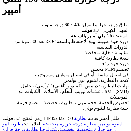
أمبير
نطاق درجة حرارة العمل:
-40
~ 60 درجة مئوية
الجهد االكهربى:
3.7 فولت
السعة:
١٥٠ ملي أمبير بالساعة
دورة حياة طويلة: يبلغ الاحتفاظ بالسعة >80٪ بعد 500 مرة من
الدورات القياسية
مقاومة داخلية منخفضة
سعة بطارية كافية
دورة حياة رائعة
تصميم PCM محسن
في اتصال سلسلة أو في اتصال متوازي مسموح به
كيمياء البطارية: ليثيوم أيون بوليمر
نهايات البطارية: دبابيس الكمبيوتر (أفقي) / (رأسي) ، حامل
SMT (SMD) ، علامات تبويب اللحام ، الأسلاك ، الكابلات مع
الموصلات.
تخصيص الخدمة: حجم مرن ، بطارية مخصصة ، مصنع حزمة
خلية بطارية ليثيوم بولي.
3.7 فولت LIP352322 150 مللي أمبير
فئات:
بطارية
رمز المنتج:
ليثيوم بوليمر
,
بطارية درجة حرارة منخفضة
العلامات:
بطارية ليبو
درجة حرارة منخفضة مخصصة
,
تكنولوجيا بطارية درجة حرارة