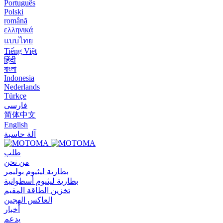
Português
Polski
română
ελληνικά
แบบไทย
Tiếng Việt
हिंदी
বাংলা
Indonesia
Nederlands
Türkçe
فارسی
简体中文
English
آلة حاسبة
طلب
من نحن
بطارية ليثيوم بوليمر
بطارية ليثيوم أسطوانية
تخزين الطاقة المقيم
العاكس الهجين
أخبار
يدعم