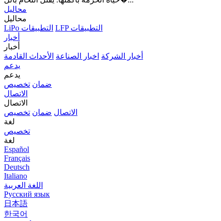
محاليل
محاليل
LFP التطبيقات
LiPo التطبيقات
أخبار
أخبار
أخبار الشركة
اخبار الصناعة
الأحداث القادمة
يدعم
يدعم
ضمان
تخصيص
الاتصال
الاتصال
الاتصال
ضمان
تخصيص
لغة
تخصيص
لغة
Español
Français
Deutsch
Italiano
اللغة العربية
Русский язык
日本語
한국어