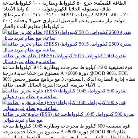
الطاقة المُصنّفة: خرج ٥٠ كيلوواط وبطارية ١٠٠ كيلوواط/ساعة
طاقة مصفوفة الخلايا الكهروضوئية ٥٠,٠٠٠ واط الأبعاد:
١١٠٠*١١٠٠*٢٠٠٠ مم نطاق MPPT: ٤ وحدات MPPT، ٢٠٠ - ٨٥٠
فولت تيار مستمر يدعم التوصيل المتوازي حتى ٦ وحدات (٣٠٠
كيلوواط) مقاوم للماء والغبار ...
نظام تخزين طاقة (BESS) بقدرة 2500 كيلوواط، 5015 كيلوواط/
ساعة، مع نظام تبريد سائل
قوة تصنيفية 2500 كيلوواط مخرجات وبطارية 5015 كيلوواط ساعة
مصنوع من خلايا جديدة درجة A >6000 دورة @DOD 90%، EOL
80% نظام إدارة البطارية الذكي المستوى 3 مع برنامج متطور يحسن
الأداء طريقة التبريد: التبريد السائل أقصى طاقة ...
حاوية تخزين طاقة (ESS) بقدرة 500 كيلوواط، 1045 كيلوواط/ساعة،
مع نظام تبريد هوائي.
قوة تصنيفية 500 كيلوواط مخرجات وبطارية 1045 كيلوواط ساعة
مصنوع من خلايا جديدة درجة A >8000 دورة @DOD 80% نظام
إدارة البطارية الذكي مع برنامج متطور يحسن الأداء طريقة التبريد: