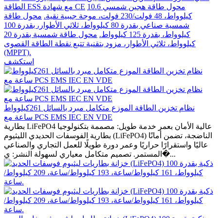
محول طاقة هجين شمسي 10.6
الطاقة ESS مع شهادة CE
كيلوواط، 48 فولت/230 فولت، موجة جيبية نقية.
محول طاقة
شمسية صناعي بقدرة 80 كيلوواط، ثلاثي الأطوار، بقدرة 100
كيلوواط، بقدرة 125 كيلوواط.
محول طاقة شمسية بقدرة 20
كيلوواط، ثلاثي الأطوار، مزود بتقنية تتبع نقطة الطاقة القصوى
(MPPT).
استكشف
نظام تخزين الطاقة الموزع متكامل مبرد بالسائل 261كيلوواط
ساعة مع PCS EMS IEC EN VDE
بطارية LiFePO4 عالية الأمان بعمر خدمة طويل: مصممة بتكنولوجيا
بطارية الفوسفات الحديدي الليثيوم (LiFePO4) الناضجة، تضمن أمانًا
عاليًا واستقرارًا حراريًا وعمر دورة طويلًا للعمل التجاري والصناعي
المستمر. تصميم متكامل معياري لسهولة النشر: ي�...