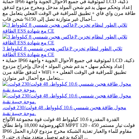
حماية IP66 لموثوقية في جميع الأحوال الجوية واجهة LCD ذكية،
إعداد وتحكم سهل يدعم شحن المولد مدخل ومخرج مزدوج لتدفق
طاقة مرن واي فاي + تطبيق للمراقبة في الوقت الفعلي يتعامل مع
أحمال غير متوازنة تصل إلى 150% شحن قاب...
عاكس هجين شمسي 8 كيلوواط 3P ثلاثي الطور لنظام تخزين
الطاقة ESS مع شهادة CE
• حماية IP66 لموثوقية في جميع الأحوال الجوية • واجهة LCD ذكية،
إعداد وتحكم سهل • يدعم شحن المولد • إدخال وإخراج مزدوج
لتدفق طاقة مرن • WiFi + تطبيق للمراقبة في الوقت الفعلي •
يتعامل مع أحمال غير متوازن...
محول طاقة هجين شمسي 10.6 كيلوواط، 48 فولت/230 فولت،
موجة جيبية نقية.
القدرة المقدرة 10.6 كيلوواط 48 فولت قوة مجموعة الألواح
الكهروضوئية 18,000 واط نطاق MPPT 120 - 450 فولت تيار مستمر
IP66 مقاوم للماء والغبار تغذية الشبكة مخرج مزدوج لإدارة الحمل
الذكية يدعم توصيل متعدد متوازي حتى 9 ...