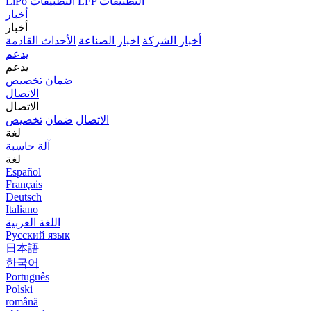
LFP التطبيقات
LiPo التطبيقات
أخبار
أخبار
أخبار الشركة
اخبار الصناعة
الأحداث القادمة
يدعم
يدعم
ضمان
تخصيص
الاتصال
الاتصال
الاتصال
ضمان
تخصيص
لغة
آلة حاسبة
لغة
Español
Français
Deutsch
Italiano
اللغة العربية
Русский язык
日本語
한국어
Português
Polski
română