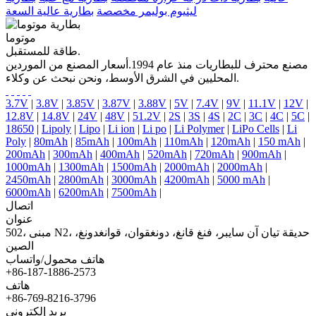
ليثيوم بوليمر مخصصة
بطارية عالية السعة
موتوما
طاقة للمستقبل.
مصنع محترف للبطاريات منذ عام 1994.أسعار المصنع من الموردين
المحليين في الشرق الأوسط، ونحن نبحث عن وكلاء.
3.7V
|
3.8V
|
3.85V
|
3.87V
|
3.88V
|
5V
|
7.4V
|
9V
|
11.1V
|
12V
|
12.8V
|
14.8V
|
24V
|
48V
|
51.2V
|
2S
|
3S
|
4S
|
2C
|
3C
|
4C
|
5C
|
18650
|
Lipoly
|
Lipo
|
Li ion
|
Li po
|
Li Polymer
|
LiPo Cells
|
Li
Poly
|
80mAh
|
85mAh
|
100mAh
|
110mAh
|
120mAh
|
150 mAh
|
200mAh
|
300mAh
|
400mAh
|
520mAh
|
720mAh
|
900mAh
|
1000mAh
|
1300mAh
|
1500mAh
|
2000mAh
|
2000mAh
|
2450mAh
|
2800mAh
|
3000mAh
|
4200mAh
|
5000 mAh
|
6000mAh
|
6200mAh
|
7500mAh
|
اتصال
عنوان
502، مبنى N2، حديقة تيان آن سايبر، فنغ قانغ، دونغقوان، قوانغدونغ،
الصين
هاتف محمول/واتساب
+86-187-1886-2573
هاتف
+86-769-8216-3796
بريد إلكتروني