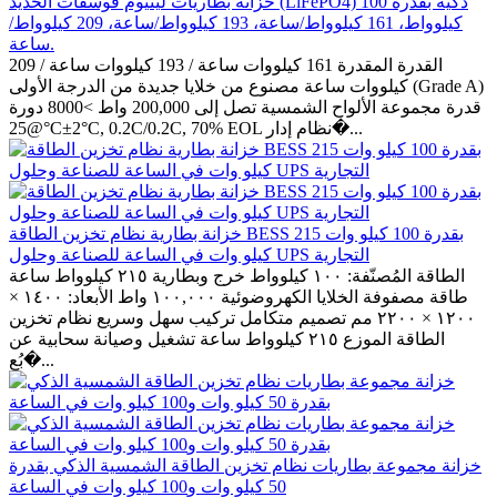
خزانة بطاريات ليثيوم فوسفات الحديد (LiFePO4) ذكية بقدرة 100
كيلوواط، 161 كيلوواط/ساعة، 193 كيلوواط/ساعة، 209 كيلوواط/
ساعة.
القدرة المقدرة 161 كيلووات ساعة / 193 كيلووات ساعة / 209
كيلووات ساعة مصنوع من خلايا جديدة من الدرجة الأولى (Grade A)
قدرة مجموعة الألواح الشمسية تصل إلى 200,000 واط >8000 دورة
@25°C±2°C, 0.2C/0.2C, 70% EOL نظام إدار�...
خزانة بطارية نظام تخزين الطاقة BESS بقدرة 100 كيلو وات 215
كيلو وات في الساعة للصناعة وحلول UPS التجارية
الطاقة المُصنّفة: ١٠٠ كيلوواط خرج وبطارية ٢١٥ كيلوواط ساعة
طاقة مصفوفة الخلايا الكهروضوئية ١٠٠,٠٠٠ واط الأبعاد: ١٤٠٠ ×
١٢٠٠ × ٢٢٠٠ مم تصميم متكامل تركيب سهل وسريع نظام تخزين
الطاقة الموزع ٢١٥ كيلوواط ساعة تشغيل وصيانة سحابية عن
بُع�...
خزانة مجموعة بطاريات نظام تخزين الطاقة الشمسية الذكي بقدرة
50 كيلو وات و100 كيلو وات في الساعة