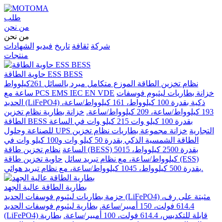
طلب
من نحن
من نحن
شركة
ثقافة
تاريخ
فيديو
الشهادات
منتجات
حاوية الطاقة ESS BESS
نظام تخزين الطاقة الموزع متكامل مبرد بالسائل 261كيلوواط
خزانة بطاريات ليثيوم فوسفات
ساعة مع PCS EMS IEC EN VDE
الحديد (LiFePO4) ذكية بقدرة 100 كيلوواط، 161 كيلوواط/ساعة،
193 كيلوواط/ساعة، 209 كيلوواط/ساعة.
خزانة بطارية نظام تخزين
الطاقة BESS بقدرة 100 كيلو وات 215 كيلو وات في الساعة
للصناعة وحلول UPS التجارية
خزانة مجموعة بطاريات نظام تخزين
الطاقة الشمسية الذكي بقدرة 50 كيلو وات و100 كيلو وات في
الساعة
نظام تخزين طاقة (BESS) بقدرة 2500 كيلوواط، 5015
كيلوواط/ساعة، مع نظام تبريد سائل
حاوية تخزين طاقة (ESS)
بقدرة 500 كيلوواط، 1045 كيلوواط/ساعة، مع نظام تبريد هوائي.
بطارية الطاقة عالية الجهد
حزمة بطاريات ليثيوم فوسفات الحديد (LiFePO4) مثبتة على رف،
614.4 فولت، 150 أمبير/ساعة.
بطارية ليثيوم فوسفات الحديد
(LiFePO4) قابلة للتكديس، 614.4 فولت، 100 أمبير/ساعة.
بطارية