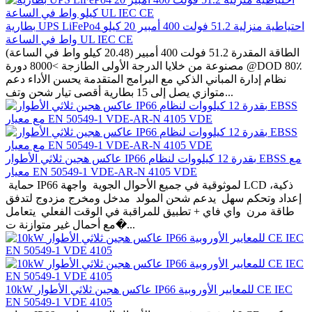
بطارية UPS LiFePo4 احتياطية منزلية 51.2 فولت 400 أمبير 20 كيلو
واط في الساعة UL IEC CE
الطاقة المقدرة 51.2 فولت 400 أمبير (20.48 كيلو واط في الساعة)
مصنوعة من خلايا الدرجة الأولى الطازجة >8000 دورة @DOD 80٪
نظام إدارة المباني الذكي مع البرامج المتقدمة يحسن الأداء دعم
متوازي يصل إلى 15 بطارية أقصى تيار شحن وتف...
عاكس هجين ثلاثي الأطوار IP66 بقدرة 12 كيلووات لنظام EBSS مع
معيار EN 50549-1 VDE-AR-N 4105 VDE
حماية IP66 لموثوقية في جميع الأحوال الجوية واجهة LCD ذكية،
إعداد وتحكم سهل يدعم شحن المولد مدخل ومخرج مزدوج لتدفق
طاقة مرن واي فاي + تطبيق للمراقبة في الوقت الفعلي يتعامل
مع أحمال غير متوازنة ت�...
10kW عاكس هجين ثلاثي الأطوار IP66 للمعايير الأوروبية CE IEC
EN 50549-1 VDE 4105