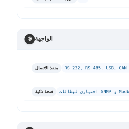
الواجهة
⑨
منفذ الاتصال
فتحة ذكية
بطاقات SNMP و Modbus