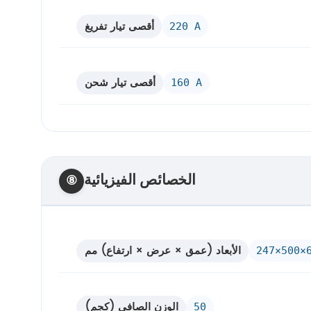
أقصى تيار تفريغ
220 A
أقصى تيار شحن
160 A
الخصائص الفيزيائية
⑧
الأبعاد (عمق × عرض × ارتفاع) مم
247×500×
الوزن الصافي (كجم)
50