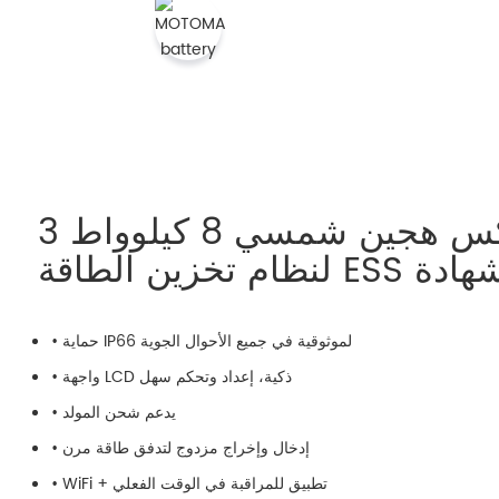
عاكس هجين شمسي 8 كيلوواط 3P ثلاثي الطور
• حماية IP66 لموثوقية في جميع الأحوال الجوية
• واجهة LCD ذكية، إعداد وتحكم سهل
• يدعم شحن المولد
• إدخال وإخراج مزدوج لتدفق طاقة مرن
• WiFi + تطبيق للمراقبة في الوقت الفعلي