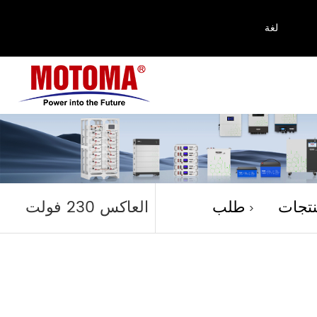
لغة
منتجات
تجات
طلب
العاكس 230 فولت
>