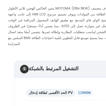
يتميز العاكس الهجين ثلاثي الأطوار MOTOMA (Elite 8KW) بغلاف بتصنيف IP66 للتشغيل الموثوق في البيئات القاسية،
إلى جانب واجهة HMI LCD بديهية للتكوين والمراقبة السهلة. يدعم تخزين الطاقة من المولدات ويوفر تصميم مزدوج
 يتيح الواي فاي المدمج مع تطبيق الهاتف المحمول المراقبة في الوقت
الفعلي والتحكم عن بُعد. يتعامل النظام مع أحمال غير متوازنة تصل إلى 150%، مما يضمن أداءً مستقرًا في الظروف
 ليناسب متطلبات البطارية وإطالة عمرها. يتضمن أيضًا منفذ اتصال RS485 للتكامل
السلس مع BMS ويدعم التشغيل المتوازي لما يصل إلى 6 وحدات، مما يسمح بتوسع قابل للتطوير لتلبية احتياجات الطاقة
المتزايدة.
التشغيل المرتبط بالشبكة
①
الحد الأقصى لطاقة إدخال PV
12000W