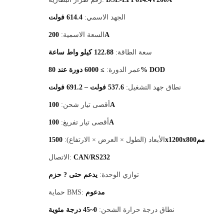
الجهد الاسمي:
614.4 فولت
200A
السعة الاسمية:
سعة الطاقة:
122.88 كيلو واط ساعة
≥ 6000 دورة عند 80% DOD
عمر الدورة:
نطاق جهد التشغيل:
537.6 فولت – 691.2 فولت
100A
أقصى تيار شحن:
100A
أقصى تيار تفريغ:
1500x1200x800مم
الأبعاد (الطول × العرض × الارتفاع):
CAN/RS232
الاتصال:
توازي الوحدة:
يدعم حتى ? حزم
مدعوم
حماية BMS:
نطاق درجة حرارة الشحن:
0~45 درجة مئوية