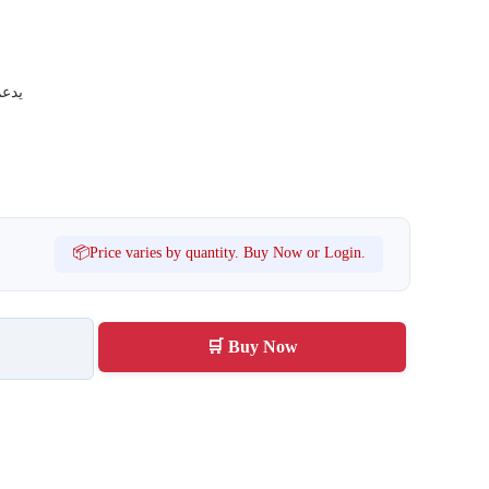
يدعم
📦Price varies by quantity. Buy Now or Login.
🛒 Buy Now