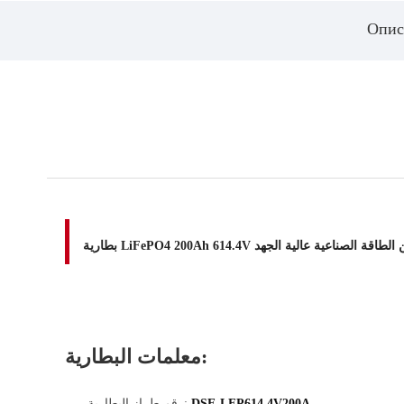
Опис
LiFePO4 أنظمة تخزين الطاقة الصناعية عالية الجهد
معلمات البطارية:
DSE-LFP614.4V200A
رقم طراز البطارية: