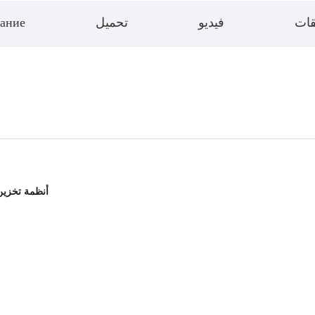
قات
فيديو
تحميل
ание
بطارية  200Ah 614.4V