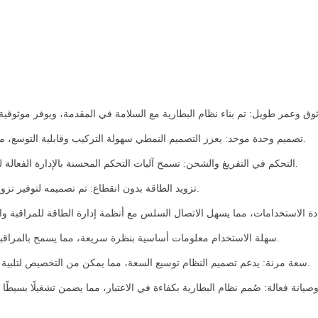
تصميم وحدة موحد: يعزز التصميم النمطي سهولة التركيب وقابلية التوسع، مما يسمح بالتكامل السهل في تطبيقات تخزين الطاقة المختلفة.
التحكم في التفريغ والشحن: تسمح آليات التحكم المحسنة بالإدارة الفعالة لعمليات الشحن والتفريغ، مما يحسن الأداء ويمدد عمر البطارية.
تزويد الطاقة بدون انقطاع: تم تصميمه لتوفير تزويد طاقة مستمر، مما يضمن تلبية احتياجات الطاقة دون انقطاع.
شاشة LCD: توفر شاشة LCD سهلة الاستخدام معلومات أساسية بنظرة سريعة، مما يسمح بالمراقبة السهلة لحالة البطارية وأدائها.
سعة مرنة: يدعم تصميم النظام توسيع السعة، مما يمكن من التخصيص لتلبية متطلبات الطاقة المحددة، مما يوفر حلاً مخصصًا لكل مستخدم.