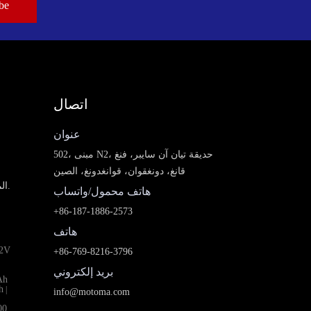
اتصال
عنوان
502، مبنى N2، حديقة تيان آن سايبر، فنغ
قانغ، دونغقوان، قوانغدونغ، الصين
الموردين المحليين في الشرق الأوسط، ونحن نبحث عن وكلاء.
هاتف محمول/واتساب
+86-187-1886-2573
هاتف
2V
+86-769-8216-3796
بريد إلكتروني
Ah
h
|
info@motoma.com
00