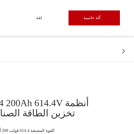
آلة حاسبة
لغة

تخزين الطاقة الصناع
القوة المصنفة 614.4 فولت 200 أمبير ساعة (122.88 كيلوواط ساعة)