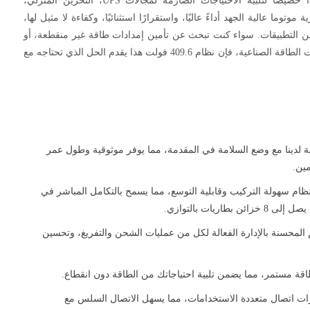
بطارية فوسفات الحديد والليثيوم المتطور هذا خصيصًا لتلبية الاحتياجات الصارمة لمجالات UPS، التخزين المنزلي،
توما عالية الجهد أداءً عاليًا، واستقرارًا استثنائيًا، وكفاءة لا مثيل لها،
ن التطبيقات. سواء كنت تبحث عن تأمين إمدادات طاقة غير منقطعة، أو
تحسين استهلاك الطاقة المنزلية، أو تعزيز قدرات الطاقة الصناعية، فإن نظام 409.6 فولت هذا يقدم الحل الذي تحتاجه مع
ية لدينا مع وضع السلامة في المقدمة، مما يوفر موثوقية وطول عمر
مين.
نظام سهولة التركيب وقابلية التوسع، مما يسمح بالتكامل المباشر في
ريات بالتوازي.
المحسنة بالإدارة الفعالة لكل من عمليات الشحن والتفريغ، وتحسين
قة مستمر، مما يضمن تلبية احتياجاتك من الطاقة دون انقطاع.
ات اتصال متعددة الاستخدامات، مما يسهل الاتصال السلس مع