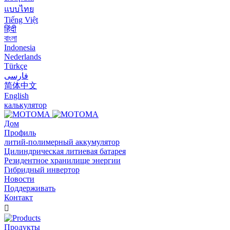
แบบไทย
Tiếng Việt
हिंदी
বাংলা
Indonesia
Nederlands
Türkçe
فارسی
简体中文
English
калькулятор
Дом
Профиль
литий-полимерный аккумулятор
Цилиндрическая литиевая батарея
Резидентное хранилище энергии
Гибридный инвертор
Новости
Поддерживать
Контакт

Продукты