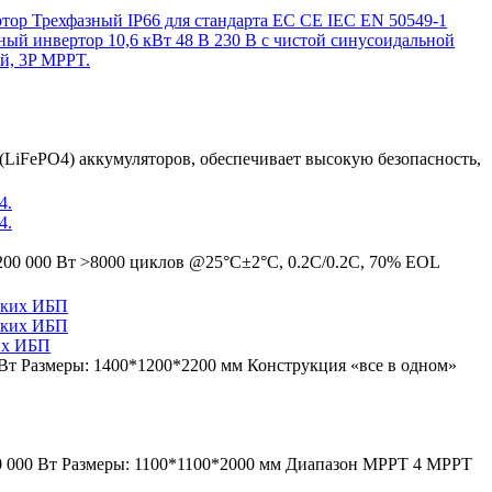
ор Трехфазный IP66 для стандарта ЕС CE IEC EN 50549-1
ый инвертор 10,6 кВт 48 В 230 В с чистой синусоидальной
й, 3P MPPT.
(LiFePO4) аккумуляторов, обеспечивает высокую безопасность,
200 000 Вт >8000 циклов @25°C±2°C, 0.2C/0.2C, 70% EOL
их ИБП
Вт Размеры: 1400*1200*2200 мм Конструкция «все в одном»
0 000 Вт Размеры: 1100*1100*2000 мм Диапазон MPPT 4 MPPT