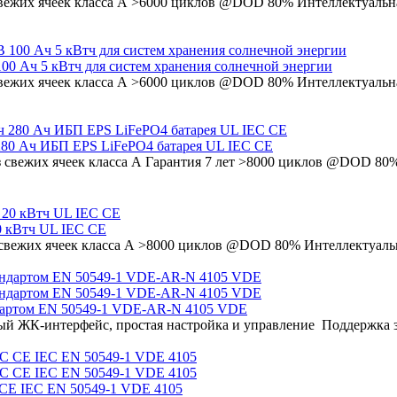
 свежих ячеек класса А >6000 циклов @DOD 80% Интеллектуаль
 100 Ач 5 кВтч для систем хранения солнечной энергии
 свежих ячеек класса А >6000 циклов @DOD 80% Интеллектуаль
 280 Ач ИБП EPS LiFePO4 батарея UL IEC CE
з свежих ячеек класса А Гарантия 7 лет >8000 циклов @DOD 80
0 кВтч UL IEC CE
з свежих ячеек класса А >8000 циклов @DOD 80% Интеллектуал
ндартом EN 50549-1 VDE-AR-N 4105 VDE
й ЖК-интерфейс, простая настройка и управление Поддержка за
 CE IEC EN 50549-1 VDE 4105