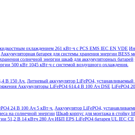
с жидкостным охлаждением 261 кВт·ч с PCS EMS IEC EN VDE
Ин
Аккумуляторная батарея для системы хранения энергии BESS 
 хранения солнечной энергии шкаф для аккумуляторных батарей
ргии 500 кВт 1045 кВт·ч с системой воздушного охлаждения.
,4 В 150 Ач.
Литиевый аккумулятор LiFePO4, устанавливаемый в 
ряжения Аккумуляторы LiFePO4 614.4 В 100 Ач DSE
LiFePO4 20
PO4 24 В 100 Ач 5 кВт·ч.
Аккумулятор LiFePO4, устанавливаемы
неса на солнечной энергии
Шкаф корпус для монтажа в стойку li
гии 51,2 В 14 кВтч 280 Ач ИБП EPS LiFePO4 батарея UL IEC CE