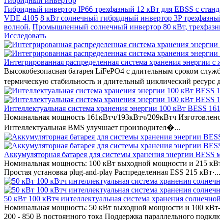
Гибридный инвертор
Гибридный инвертор IP66 трехфазный 12 кВт для EBSS с ста
VDE 4105
8 кВт солнечный гибридный инвертор 3P трехфазны
волной.
Промышленный солнечный инвертор 80 кВт, трехфазный
Исследовать
Интегрированная распределенная система хранения энергии 
Высокобезопасная батарея LiFePO4 с длительным сроком служб
термическую стабильность и длительный циклический ресурс д
Интеллектуальная система хранения энергии 100 кВт BESS 161
Номинальная мощность 161кВтч/193кВтч/209кВтч Изготовлено 
Интеллектуальная BMS улучшает производител�...
Аккумуляторная батарея для системы хранения энергии BESS
Номинальная мощность: 100 кВт выходной мощности и 215 кВт
Простая установка plug-and-play Распределенная ESS 215 кВт·..
50 кВт 100 кВтч интеллектуальная система хранения солнечно
Номинальная мощность: 50 кВт выходной мощности и 100 кВт-
200 - 850 В постоянного тока Поддержка параллельного подключ