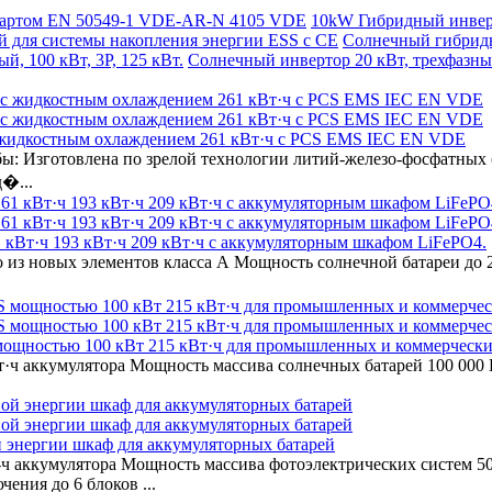
ндартом EN 50549-1 VDE-AR-N 4105 VDE
10kW Гибридный инверт
й для системы накопления энергии ESS с CE
Солнечный гибридн
, 100 кВт, 3P, 125 кВт.
Солнечный инвертор 20 кВт, трехфазны
с жидкостным охлаждением 261 кВт·ч с PCS EMS IEC EN VDE
ы: Изготовлена по зрелой технологии литий-железо-фосфатных 
�...
 кВт·ч 193 кВт·ч 209 кВт·ч с аккумуляторным шкафом LiFePO4.
из новых элементов класса А Мощность солнечной батареи до 
 мощностью 100 кВт 215 кВт·ч для промышленных и коммерческ
·ч аккумулятора Мощность массива солнечных батарей 100 000 
.
й энергии шкаф для аккумуляторных батарей
ч аккумулятора Мощность массива фотоэлектрических систем 5
ения до 6 блоков ...