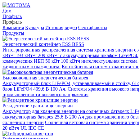
Дом
Профиль
Профиль
Компания
Культура
История
видео
Сертификаты
Продукты
Энергетический контейнер ESS BESS
Интегрированная распределенная система хранения энергии 
кВт·ч 193 кВт·ч 209 кВт·ч с аккумуляторным шкафом LiFePO4.
коммерческих ИБП
50 кВт 100 кВтч интеллектуальная система
жидкостным охлаждением.
Контейнерная система хранения эне
Высоковольтная энергетическая батарея
Аккумуляторный блок LiFePO4, устанавливаемый в стойку, 614
блок LiFePO4 409,6 В 100 Ач.
Системы хранения высокого нап
промышленности высокого напряжения
Резидентное хранилище энергии
Аккумулятор для хранения энергии на солнечных батареях LiFe
аккумуляторная батарея 25,6 В 200 Ач для промышленного биз
солнечной энергии
Солнечная ветровая система хранения энер
20 кВтч UL IEC CE