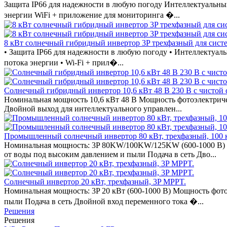
Защита IP66 для надежности в любую погоду Интеллектуальный
энергии WiFi + приложение для мониторинга �...
8 кВт солнечный гибридный инвертор 3P трехфазный для сист
• Защита IP66 для надежности в любую погоду • Интеллектуаль
потока энергии • Wi-Fi + прил�...
Солнечный гибридный инвертор 10,6 кВт 48 В 230 В с чистой
Номинальная мощность 10,6 кВт 48 В Мощность фотоэлектричес
Двойной выход для интеллектуального управлен...
Промышленный солнечный инвертор 80 кВт, трехфазный, 100 кВ
Номинальная мощность: 3P 80KW/100KW/125KW (600-1000 В) Мощ
от воды под высоким давлением и пыли Подача в сеть Дво...
Солнечный инвертор 20 кВт, трехфазный, 3P MPPT.
Номинальная мощность: 3P 20 кВт (600-1000 В) Мощность фотоэ
пыли Подача в сеть Двойной вход переменного тока �...
Решения
Решения