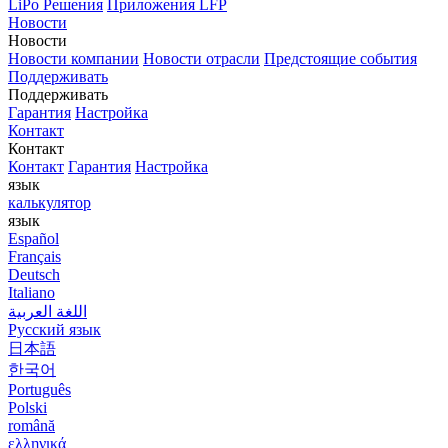
LiPo Решения
Приложения LFP
Новости
Новости
Новости компании
Новости отрасли
Предстоящие события
Поддерживать
Поддерживать
Гарантия
Настройка
Контакт
Контакт
Контакт
Гарантия
Настройка
язык
калькулятор
язык
Español
Français
Deutsch
Italiano
اللغة العربية
Русский язык
日本語
한국어
Português
Polski
română
ελληνικά