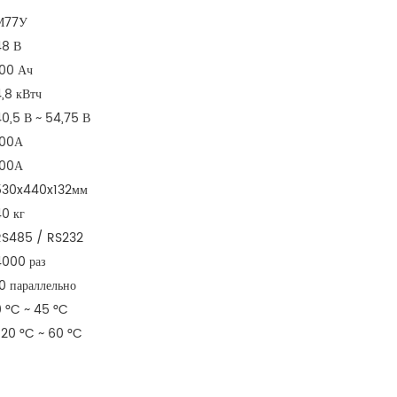
М77У
48 В
100 Ач
,8 кВтч
0,5 В ~ 54,75 В
100А
100А
530x440x132мм
0 кг
RS485 / RS232
4000 раз
0 параллельно
 °C ~ 45 °C
-20 °C ~ 60 °C