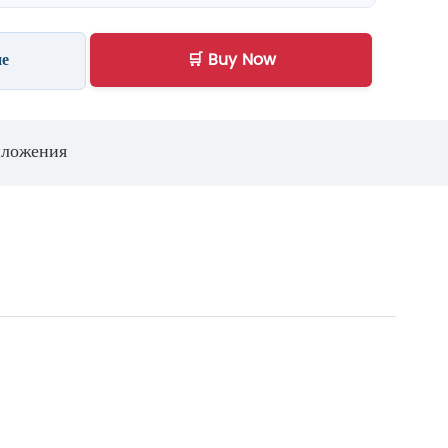
ие
🛒 Buy Now
ложения