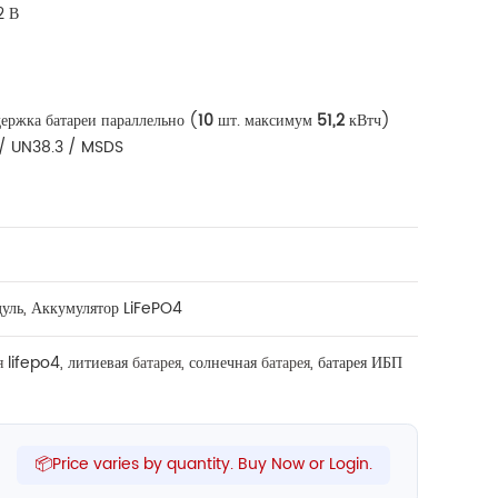
2 В
ержка батареи параллельно (
10
шт. максимум
51,2
кВтч)
 / UN38.3 / MSDS
уль
,
Аккумулятор LiFePO4
ея
lifepo4
,
литиевая
батарея,
солнечная
батарея,
батарея ИБП
📦Price varies by quantity. Buy Now or Login.