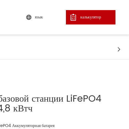
язык
калькулятор

базовой станции LiFePO4
4,8 кВтч
iFePO4 Аккумуляторная батарея