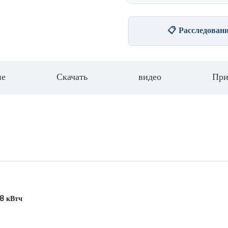
📋 Расследован
ие
Скачать
видео
При
,8 кВтч