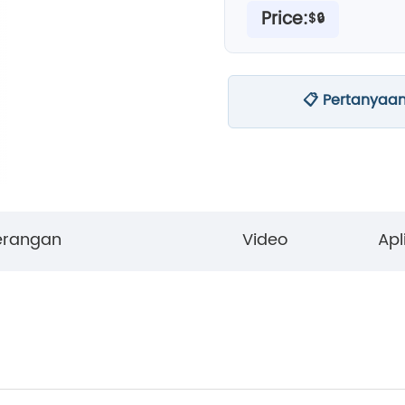
Price:
$🔒
📋 Pertanyaa
erangan
Video
Apl