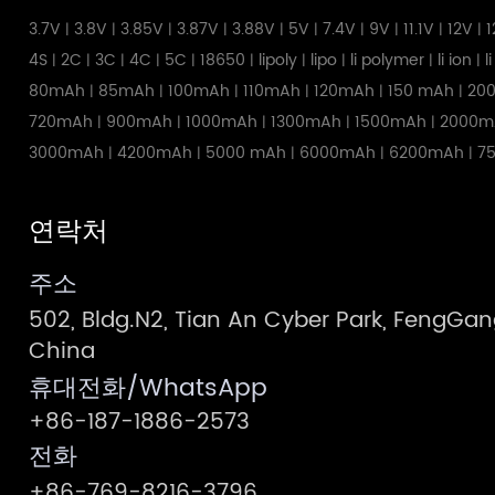
3.7V
3.8V
3.85V
3.87V
3.88V
5V
7.4V
9V
11.1V
12V
1
|
|
|
|
|
|
|
|
|
|
4S
2C
3C
4C
5C
18650
lipoly
lipo
li polymer
li ion
l
|
|
|
|
|
|
|
|
|
|
80mAh
85mAh
100mAh
110mAh
120mAh
150 mAh
20
|
|
|
|
|
|
720mAh
900mAh
1000mAh
1300mAh
1500mAh
2000m
|
|
|
|
|
3000mAh
4200mAh
5000 mAh
6000mAh
6200mAh
7
|
|
|
|
|
연락처
주소
502, Bldg.N2, Tian An Cyber Park, FengG
China
휴대전화/WhatsApp
+86-187-1886-2573
전화
+86-769-8216-3796