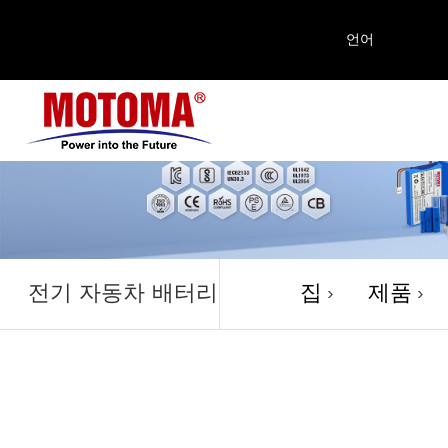
언어
제품
전기 자동차 배터리
집
제품
>
>