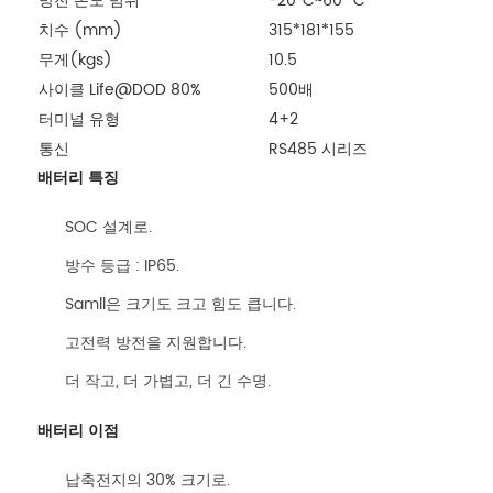
방전 온도 범위
-20°C~60 °C
치수 (mm)
315*181*155
무게(kgs)
10.5
사이클 Life@DOD 80%
500배
터미널 유형
4+2
통신
RS485 시리즈
배터리 특징
SOC 설계로.
방수 등급 : IP65.
Samll은 크기도 크고 힘도 큽니다.
고전력 방전을 지원합니다.
더 작고, 더 가볍고, 더 긴 수명.
배터리 이점
납축전지의 30% 크기로.