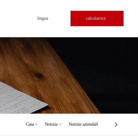
lingua
calcolatrice
Casa
>
Notizia
>
Notizie aziendali
