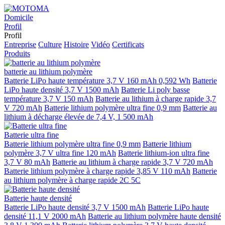
Domicile
Profil
Profil
Entreprise
Culture
Histoire
Vidéo
Certificats
Produits
batterie au lithium polymère
Batterie LiPo haute température 3,7 V 160 mAh 0,592 Wh
Batterie
LiPo haute densité 3,7 V 1500 mAh
Batterie Li poly basse
température 3,7 V 150 mAh
Batterie au lithium à charge rapide 3,7
V 720 mAh
Batterie lithium polymère ultra fine 0,9 mm
Batterie au
lithium à décharge élevée de 7,4 V, 1 500 mAh
Batterie ultra fine
Batterie lithium polymère ultra fine 0,9 mm
Batterie lithium
polymère 3,7 V ultra fine 120 mAh
Batterie lithium-ion ultra fine
3,7 V 80 mAh
Batterie au lithium à charge rapide 3,7 V 720 mAh
Batterie lithium polymère à charge rapide 3,85 V 110 mAh
Batterie
au lithium polymère à charge rapide 2C 5C
Batterie haute densité
Batterie LiPo haute densité 3,7 V 1500 mAh
Batterie LiPo haute
densité 11,1 V 2000 mAh
Batterie au lithium polymère haute densité