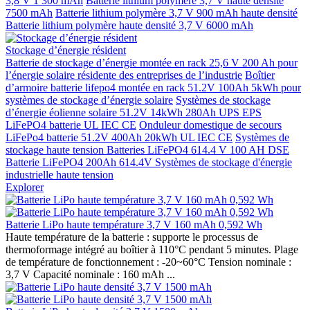
3,8 V 1 300 mAh
Batterie lithium polymère 3,7 V haute densité
7500 mAh
Batterie lithium polymère 3,7 V 900 mAh haute densité
Batterie lithium polymère haute densité 3,7 V 6000 mAh
Stockage d’énergie résident
Batterie de stockage d’énergie montée en rack 25,6 V 200 Ah pour
l’énergie solaire résidente des entreprises de l’industrie
Boîtier
d’armoire batterie lifepo4 montée en rack 51.2V 100Ah 5kWh pour
systèmes de stockage d’énergie solaire
Systèmes de stockage
d’énergie éolienne solaire 51.2V 14kWh 280Ah UPS EPS
LiFePO4 batterie UL IEC CE
Onduleur domestique de secours
LiFePo4 batterie 51.2V 400Ah 20kWh UL IEC CE
Systèmes de
stockage haute tension Batteries LiFePO4 614.4 V 100 AH DSE
Batterie LiFePO4 200Ah 614.4V Systèmes de stockage d'énergie
industrielle haute tension
Explorer
Batterie LiPo haute température 3,7 V 160 mAh 0,592 Wh
Haute température de la batterie : supporte le processus de
thermoformage intégré au boîtier à 110°C pendant 5 minutes. Plage
de température de fonctionnement : -20~60°C Tension nominale :
3,7 V Capacité nominale : 160 mAh ...