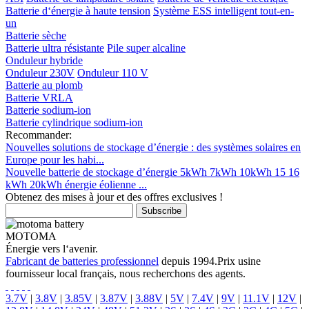
Batterie d‘énergie à haute tension
Système ESS intelligent tout-en-
un
Batterie sèche
Batterie ultra résistante
Pile super alcaline
Onduleur hybride
Onduleur 230V
Onduleur 110 V
Batterie au plomb
Batterie VRLA
Batterie sodium-ion
Batterie cylindrique sodium-ion
Recommander:
Nouvelles solutions de stockage d’énergie : des systèmes solaires en
Europe pour les habi...
Nouvelle batterie de stockage d’énergie 5kWh 7kWh 10kWh 15 16
kWh 20kWh énergie éolienne ...
Obtenez des mises à jour et des offres exclusives !
MOTOMA
Énergie vers l‘avenir.
Fabricant de batteries professionnel
depuis 1994.Prix ​​usine
fournisseur local français, nous recherchons des agents.
3.7V
|
3.8V
|
3.85V
|
3.87V
|
3.88V
|
5V
|
7.4V
|
9V
|
11.1V
|
12V
|