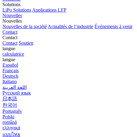
Solutions
LiPo Solutions
Applications LFP
Nouvelles
Nouvelles
Nouvelles de la société
Actualités de l‘industrie
Événements à venir
Contact
Contact
Contact
Soutien
langue
calculatrice
langue
Español
Français
Deutsch
Italiano
اللغة العربية
Русский язык
日本語
한국어
Português
Polski
română
ελληνικά
แบบไทย