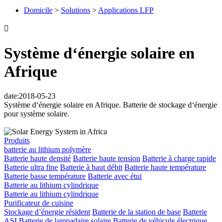
Domicile
>
Solutions
>
Applications LFP

Système d‘énergie solaire en
Afrique
date:2018-05-23
Système d‘énergie solaire en Afrique. Batterie de stockage d‘énergie
pour système solaire.
Produits
batterie au lithium polymère
Batterie haute densité
Batterie haute tension
Batterie à charge rapide
Batterie ultra fine
Batterie à haut débit
Batterie haute température
Batterie basse température
Batterie avec étui
Batterie au lithium cylindrique
Batterie au lithium cylindrique
Purificateur de cuisine
Stockage d’énergie résident
Batterie de la station de base
Batterie
ASI
Batterie de lampadaire solaire
Batterie de véhicule électrique