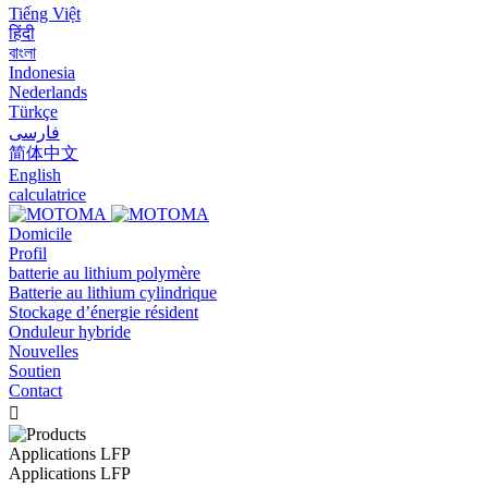
Tiếng Việt
हिंदी
বাংলা
Indonesia
Nederlands
Türkçe
فارسی
简体中文
English
calculatrice
Domicile
Profil
batterie au lithium polymère
Batterie au lithium cylindrique
Stockage d’énergie résident
Onduleur hybride
Nouvelles
Soutien
Contact

Applications LFP
Applications LFP