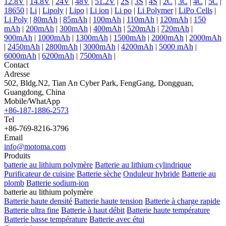
12.8V
|
14.8V
|
24V
|
48V
|
51.2V
|
2S
|
3S
|
4S
|
2C
|
3C
|
4C
|
5C
|
18650
|
Li
|
Lipoly
|
Lipo
|
Li ion
|
Li po
|
Li Polymer
|
LiPo Cells
|
Li Poly
|
80mAh
|
85mAh
|
100mAh
|
110mAh
|
120mAh
|
150
mAh
|
200mAh
|
300mAh
|
400mAh
|
520mAh
|
720mAh
|
900mAh
|
1000mAh
|
1300mAh
|
1500mAh
|
2000mAh
|
2000mAh
|
2450mAh
|
2800mAh
|
3000mAh
|
4200mAh
|
5000 mAh
|
6000mAh
|
6200mAh
|
7500mAh
|
Contact
Adresse
502, Bldg.N2, Tian An Cyber Park, FengGang, Dongguan,
Guangdong, China
Mobile/WhatApp
+86-187-1886-2573
Tel
+86-769-8216-3796
Email
info@motoma.com
Produits
batterie au lithium polymère
Batterie au lithium cylindrique
Purificateur de cuisine
Batterie sèche
Onduleur hybride
Batterie au
plomb
Batterie sodium-ion
batterie au lithium polymère
Batterie haute densité
Batterie haute tension
Batterie à charge rapide
Batterie ultra fine
Batterie à haut débit
Batterie haute température
Batterie basse température
Batterie avec étui