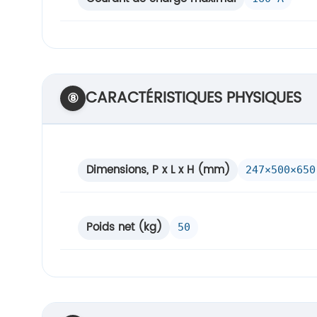
CARACTÉRISTIQUES PHYSIQUES
⑧
Dimensions, P x L x H (mm)
247×500×650
Poids net (kg)
50