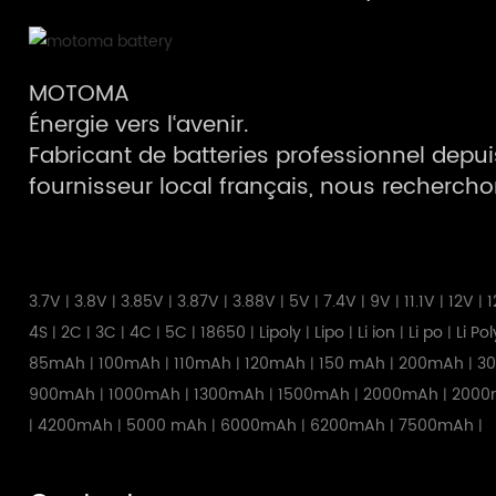
MOTOMA
Énergie vers l‘avenir.
Fabricant de batteries professionnel depuis 
fournisseur local français, nous recherch
3.7V
3.8V
3.85V
3.87V
3.88V
5V
7.4V
9V
11.1V
12V
1
|
|
|
|
|
|
|
|
|
|
4S
2C
3C
4C
5C
18650
Lipoly
Lipo
Li ion
Li po
Li Po
|
|
|
|
|
|
|
|
|
|
85mAh
100mAh
110mAh
120mAh
150 mAh
200mAh
3
|
|
|
|
|
|
900mAh
1000mAh
1300mAh
1500mAh
2000mAh
2000
|
|
|
|
|
4200mAh
5000 mAh
6000mAh
6200mAh
7500mAh
|
|
|
|
|
|