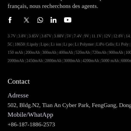
français, nous recherchons des agents.
3.7V
3.8V
3.85V
3.87V
3.88V
5V
7.4V
9V
11.1V
12V
12.8V
14
|
|
|
|
|
|
|
|
|
|
|
5C
18650
Lipoly
Lipo
Li ion
Li po
Li Polymer
LiPo Cells
Li Poly
|
|
|
|
|
|
|
|
150 mAh
200mAh
300mAh
400mAh
520mAh
720mAh
900mAh
10
|
|
|
|
|
|
|
2000mAh
2450mAh
2800mAh
3000mAh
4200mAh
5000 mAh
6000
|
|
|
|
|
|
Contact
Adresse
502, Bldg.N2, Tian An Cyber Park, FengGang, Don
Mobile/WhatApp
+86-187-1886-2573