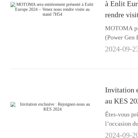
à Enlit Eu
rendre vis
MOTOMA part
(Power Gen E
Week) pour p
2024-09-2
innovantes d
L‘événement 
2024 à la Fie
Invitation
au KES 20
Êtes-vous prê
l’occasion d
innovations 
2024-09-2