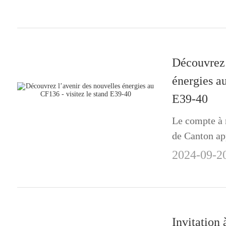
votre façon d
batteries au
invitons à êtr
Découvrez 
énergies au
E39-40
Le compte à 
de Canton ap
préparons à 
2024-09-2
N’oubliez pas
stand E39-40,
à Guangzhou,
Invitation 