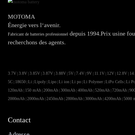
MOTOMA
Énergie vers l‘avenir.
depuis 1994.Prix ​​usine fou
Fabricant de batteries professionnel
recherchons des agents.
3.7V
3.8V
3.85V
3.87V
3.88V
5V
7.4V
9V
11.1V
12V
12.8V
14
|
|
|
|
|
|
|
|
|
|
|
5C
18650
Li
Lipoly
Lipo
Li ion
Li po
Li Polymer
LiPo Cells
Li P
|
|
|
|
|
|
|
|
|
120mAh
150 mAh
200mAh
300mAh
400mAh
520mAh
720mAh
90
|
|
|
|
|
|
|
2000mAh
2000mAh
2450mAh
2800mAh
3000mAh
4200mAh
5000 
|
|
|
|
|
|
Contact
Adresse