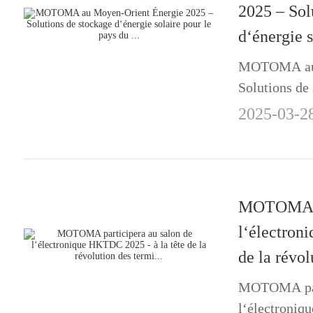
2025 – Sol
d‘énergie s
MOTOMA au 
Solutions de 
le pays du M
2025-03-2
MOTOMA pa
l‘électron
de la révol
MOTOMA part
l‘électroniq