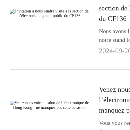
section de 
du CF136
Nous avons le
notre stand l
qui se tiendr
2024-09-2
Guangzhou. E
le domaine de
nous prése...
Venez nous
l’électron
manquez pa
Vous vous re