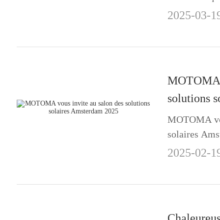
révolution de
2025-03-1
MOTOMA vo
solutions 
MOTOMA vous
solaires Am
2025-02-1
Chaleureuse