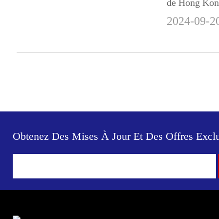
de Hong Kong
ravis que vou
2024-09-2
serons prése
octobre à Ho
nos dernières 
Obtenez Des Mises À Jour Et Des Offres Exclu