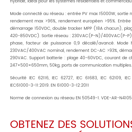
hybride, idéal pour les systèmes résidentiels et commerciau
Mode connecté au réseau : entrée PV max 15000W, sortie
rendement max >96%, rendement européen >95%. Entrée
démarrage 150VDC, double tracker MPP (18A chacun), pla
420-850VDC). Sortie réseau : 230VAC(P-N)/400VAC(P-P) n
phase, facteur de puissance 0,9 décalé/avancé. Mode ho
230VAC/400VAC nominal, rendement DC-AC >93%, démarra
290VAC. Support batterie : plage 40-60VDC, courant de 
247×500×650mm, 50kg, ports de communication multiples.
Sécurité IEC 62116, IEC 62727, IEC 61683, IEC 62109, IE
IEC61000-3-11:2019. EN 61000-3-12:2011
Norme de connexion au réseau EN 50549-1. VDE-AR-N4105
OBTENEZ DES SOLUTIONS