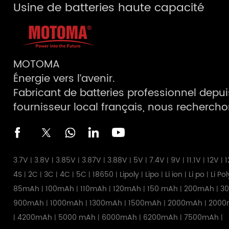
Usine de batteries haute capacité
MOTOMA
Énergie vers l‘avenir.
Fabricant de batteries professionnel depuis 
fournisseur local français, nous recherch
3.7V
3.8V
3.85V
3.87V
3.88V
5V
7.4V
9V
11.1V
12V
1
|
|
|
|
|
|
|
|
|
|
4S
2C
3C
4C
5C
18650
Lipoly
Lipo
Li ion
Li po
Li Po
|
|
|
|
|
|
|
|
|
|
85mAh
100mAh
110mAh
120mAh
150 mAh
200mAh
3
|
|
|
|
|
|
900mAh
1000mAh
1300mAh
1500mAh
2000mAh
2000
|
|
|
|
|
4200mAh
5000 mAh
6000mAh
6200mAh
7500mAh
|
|
|
|
|
|