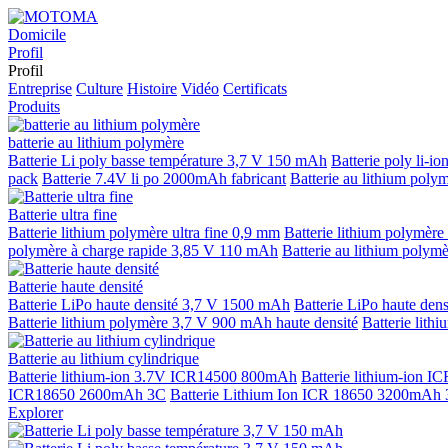
Domicile
Profil
Profil
Entreprise
Culture
Histoire
Vidéo
Certificats
Produits
batterie au lithium polymère
Batterie Li poly basse température 3,7 V 150 mAh
Batterie poly li-
pack
Batterie 7.4V li po 2000mAh fabricant
Batterie au lithium polym
Batterie ultra fine
Batterie lithium polymère ultra fine 0,9 mm
Batterie lithium polymère
polymère à charge rapide 3,85 V 110 mAh
Batterie au lithium polym
Batterie haute densité
Batterie LiPo haute densité 3,7 V 1500 mAh
Batterie LiPo haute de
Batterie lithium polymère 3,7 V 900 mAh haute densité
Batterie lit
Batterie au lithium cylindrique
Batterie lithium-ion 3.7V ICR14500 800mAh
Batterie lithium-ion
ICR18650 2600mAh 3C
Batterie Lithium Ion ICR 18650 3200mAh
Explorer