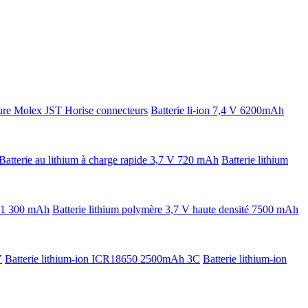
ture Molex JST Horise connecteurs
Batterie li-ion 7,4 V 6200mAh
Batterie au lithium à charge rapide 3,7 V 720 mAh
Batterie lithium
V 1 300 mAh
Batterie lithium polymère 3,7 V haute densité 7500 mAh
V
Batterie lithium-ion ICR18650 2500mAh 3C
Batterie lithium-ion