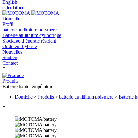
English
calculatrice
Domicile
Profil
batterie au lithium polymère
Batterie au lithium cylindrique
Stockage d’énergie résident
Onduleur hybride
Nouvelles
Soutien
Contact

Produits
Batterie haute température
Domicile
>
Produits
>
batterie au lithium polymère
>
Batterie 
