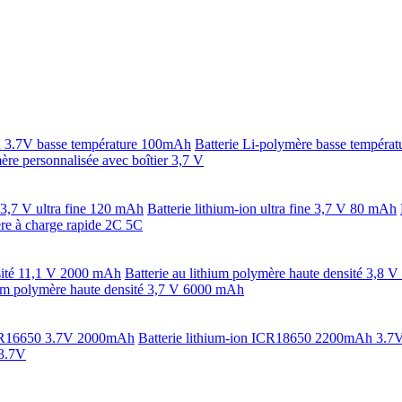
ion 3.7V basse température 100mAh
Batterie Li-polymère basse tempéra
ère personnalisée avec boîtier 3,7 V
 3,7 V ultra fine 120 mAh
Batterie lithium-ion ultra fine 3,7 V 80 mAh
ère à charge rapide 2C 5C
nsité 11,1 V 2000 mAh
Batterie au lithium polymère haute densité 3,8 
hium polymère haute densité 3,7 V 6000 mAh
 ICR16650 3.7V 2000mAh
Batterie lithium-ion ICR18650 2200mAh 3.7
 3.7V