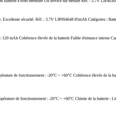
n Batterie à effet mémoire Un service sur mesure Réf. : 3.7V LIP403040
 Excellente sécurité. Réf. : 3.7V LIP094648 85mAh Catégories : Batteri
120 mAh Cohérence élevée de la batterie Faible résistance interne Capa
ature de fonctionnement : -20°C ~ +60°C Cohérence élevée de la batter
érature de fonctionnement : -20°C ~ +60°C Chimie de la batterie : Lit