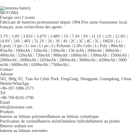
MOTOMA
Énergie vers l‘avenir.
Fabricant de batteries professionnel
depuis 1994.Prix ​​usine fournisseur local
français, nous recherchons des agents.
3.7V
|
3.8V
|
3.85V
|
3.87V
|
3.88V
|
5V
|
7.4V
|
9V
|
11.1V
|
12V
|
12.8V
|
14.8V
|
24V
|
48V
|
51.2V
|
2S
|
3S
|
4S
|
2C
|
3C
|
4C
|
5C
|
18650
|
Li
|
Lipoly
|
Lipo
|
Li ion
|
Li po
|
Li Polymer
|
LiPo Cells
|
Li Poly
|
80mAh
|
85mAh
|
100mAh
|
110mAh
|
120mAh
|
150 mAh
|
200mAh
|
300mAh
|
400mAh
|
520mAh
|
720mAh
|
900mAh
|
1000mAh
|
1300mAh
|
1500mAh
|
2000mAh
|
2000mAh
|
2450mAh
|
2800mAh
|
3000mAh
|
4200mAh
|
5000
mAh
|
6000mAh
|
6200mAh
|
7500mAh
|
Contact
Adresse
502, Bldg.N2, Tian An Cyber Park, FengGang, Dongguan, Guangdong, China
Mobile/WhatApp
+86-187-1886-2573
Tel
+86-769-8216-3796
Email
info@motoma.com
Produits
batterie au lithium polymère
Batterie au lithium cylindrique
Purificateur de cuisine
Batterie sèche
Onduleur hybride
Batterie au plomb
Batterie sodium-ion
batterie au lithium polymère