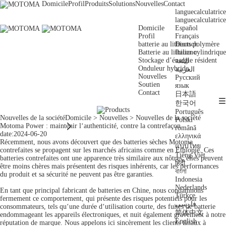
Domicile
Profil
Produits
Solutions
Nouvelles
Contact
langue
calculatrice
langue
calculatrice
Domicile
Español
Profil
Français
batterie au lithium polymère
Deutsch
Batterie au lithium cylindrique
Italiano
Stockage d’énergie résident
اللغة
Onduleur hybride
العربية
Nouvelles
Русский
Soutien
язык
Contact
日本語

한국어
Português
Nouvelles de la société
Nouvelles de la société
Domicile
>
Nouvelles
>
Nouvelles de la société
Polski
Motoma Power : maintenir l‘authenticité, contre la contrefaçon

română
date:2024-06-20
ελληνικά
Récemment, nous avons découvert que des batteries sèches Motoma
แบบไทย
contrefaites se propagent sur les marchés africains comme en Éthiopie. Ces
Tiếng Việt
batteries contrefaites ont une apparence très similaire aux nôtres, elles peuvent
हिंदी
être moins chères mais présentent des risques inhérents, car les performances
বাংলা
du produit et sa sécurité ne peuvent pas être garanties.
Indonesia
Nederlands
En tant que principal fabricant de batteries en Chine, nous condamnons
Türkçe
fermement ce comportement, qui présente des risques potentiels pour les
فارسی
consommateurs, tels qu‘une durée d‘utilisation courte, des fuites de batterie
简体中文
endommageant les appareils électroniques, et nuit également gravement à notre
English
réputation de marque. Nous appelons ici sincèrement les clients finaux à