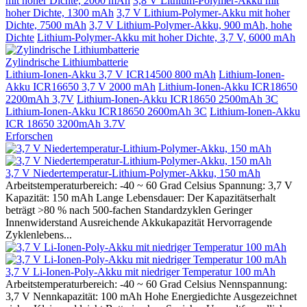
mit hoher Dichte, 2000 mAh
3,8 V Lithium-Polymer-Akku mit
hoher Dichte, 1300 mAh
3,7 V Lithium-Polymer-Akku mit hoher
Dichte, 7500 mAh
3,7 V Lithium-Polymer-Akku, 900 mAh, hohe
Dichte
Lithium-Polymer-Akku mit hoher Dichte, 3,7 V, 6000 mAh
Zylindrische Lithiumbatterie
Lithium-Ionen-Akku 3,7 V ICR14500 800 mAh
Lithium-Ionen-
Akku ICR16650 3,7 V 2000 mAh
Lithium-Ionen-Akku ICR18650
2200mAh 3,7V
Lithium-Ionen-Akku ICR18650 2500mAh 3C
Lithium-Ionen-Akku ICR18650 2600mAh 3C
Lithium-Ionen-Akku
ICR 18650 3200mAh 3.7V
Erforschen
3,7 V Niedertemperatur-Lithium-Polymer-Akku, 150 mAh
Arbeitstemperaturbereich: -40 ~ 60 Grad Celsius Spannung: 3,7 V
Kapazität: 150 mAh Lange Lebensdauer: Der Kapazitätserhalt
beträgt >80 % nach 500-fachen Standardzyklen Geringer
Innenwiderstand Ausreichende Akkukapazität Hervorragende
Zyklenlebens...
3,7 V Li-Ionen-Poly-Akku mit niedriger Temperatur 100 mAh
Arbeitstemperaturbereich: -40 ~ 60 Grad Celsius Nennspannung:
3,7 V Nennkapazität: 100 mAh Hohe Energiedichte Ausgezeichnet