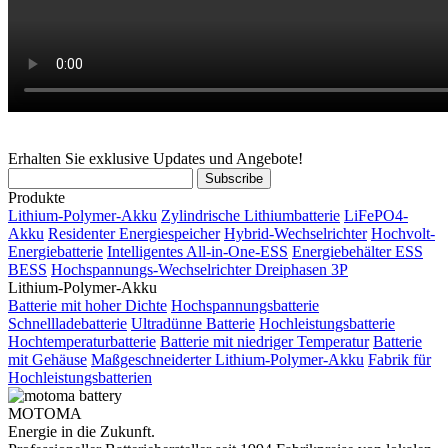
Erhalten Sie exklusive Updates und Angebote!
Produkte
Lithium-Polymer-Akku
Zylindrische Lithiumbatterie
LiFePO4-
Akku
Residenter Energiespeicher
Hybrid-Wechselrichter
Hochvolt-
Energiebatterie
Intelligentes All-in-One-ESS
Energiebehälter ESS
BESS
Hochspannungs-Wechselrichter Dreiphasen 3P
Lithium-Polymer-Akku
Batterie mit hoher Dichte
Hochspannungsbatterie
Schnellladebatterie
Ultradünne Batterie
Hochleistungsbatterie
Hochtemperaturbatterie
Batterie mit niedriger Temperatur
Batterie
mit Gehäuse
Maßgeschneiderter Lithium-Polymer-Akku
Fabrik für
Hochleistungsbatterien
MOTOMA
Energie in die Zukunft.