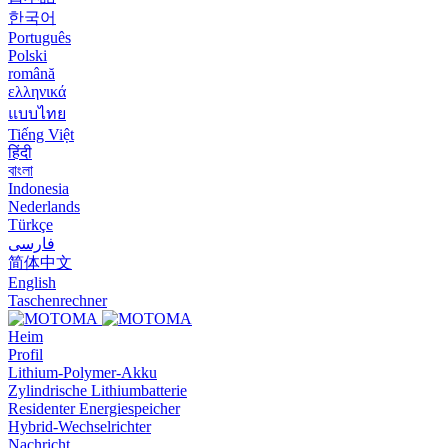
한국어
Português
Polski
română
ελληνικά
แบบไทย
Tiếng Việt
हिंदी
বাংলা
Indonesia
Nederlands
Türkçe
فارسی
简体中文
English
Taschenrechner
Heim
Profil
Lithium-Polymer-Akku
Zylindrische Lithiumbatterie
Residenter Energiespeicher
Hybrid-Wechselrichter
Nachricht