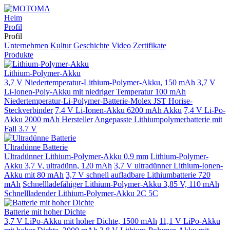
Heim
Profil
Profil
Unternehmen
Kultur
Geschichte
Video
Zertifikate
Produkte
Lithium-Polymer-Akku
3,7 V Niedertemperatur-Lithium-Polymer-Akku, 150 mAh
3,7 V
Li-Ionen-Poly-Akku mit niedriger Temperatur 100 mAh
Niedertemperatur-Li-Polymer-Batterie-Molex JST Horise-
Steckverbinder
7,4 V Li-Ionen-Akku 6200 mAh Akku
7,4 V Li-Po-
Akku 2000 mAh Hersteller
Angepasste Lithiumpolymerbatterie mit
Fall 3.7 V
Ultradünne Batterie
Ultradünner Lithium-Polymer-Akku 0,9 mm
Lithium-Polymer-
Akku 3,7 V, ultradünn, 120 mAh
3,7 V ultradünner Lithium-Ionen-
Akku mit 80 mAh
3,7 V schnell aufladbare Lithiumbatterie 720
mAh
Schnellladefähiger Lithium-Polymer-Akku 3,85 V, 110 mAh
Schnellladender Lithium-Polymer-Akku 2C 5C
Batterie mit hoher Dichte
3,7 V LiPo-Akku mit hoher Dichte, 1500 mAh
11,1 V LiPo-Akku