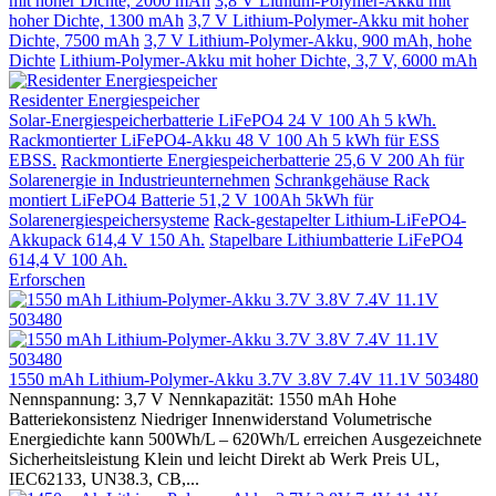
mit hoher Dichte, 2000 mAh
3,8 V Lithium-Polymer-Akku mit
hoher Dichte, 1300 mAh
3,7 V Lithium-Polymer-Akku mit hoher
Dichte, 7500 mAh
3,7 V Lithium-Polymer-Akku, 900 mAh, hohe
Dichte
Lithium-Polymer-Akku mit hoher Dichte, 3,7 V, 6000 mAh
Residenter Energiespeicher
Solar-Energiespeicherbatterie LiFePO4 24 V 100 Ah 5 kWh.
Rackmontierter LiFePO4-Akku 48 V 100 Ah 5 kWh für ESS
EBSS.
Rackmontierte Energiespeicherbatterie 25,6 V 200 Ah für
Solarenergie in Industrieunternehmen
Schrankgehäuse Rack
montiert LiFePO4 Batterie 51,2 V 100Ah 5kWh für
Solarenergiespeichersysteme
Rack-gestapelter Lithium-LiFePO4-
Akkupack 614,4 V 150 Ah.
Stapelbare Lithiumbatterie LiFePO4
614,4 V 100 Ah.
Erforschen
1550 mAh Lithium-Polymer-Akku 3.7V 3.8V 7.4V 11.1V 503480
Nennspannung: 3,7 V Nennkapazität: 1550 mAh Hohe
Batteriekonsistenz Niedriger Innenwiderstand Volumetrische
Energiedichte kann 500Wh/L – 620Wh/L erreichen Ausgezeichnete
Sicherheitsleistung Klein und leicht Direkt ab Werk Preis UL,
IEC62133, UN38.3, CB,...