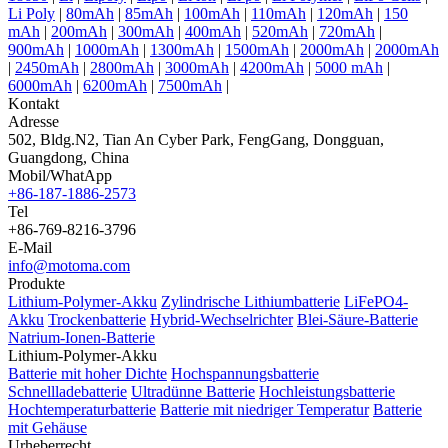
Li Poly
|
80mAh
|
85mAh
|
100mAh
|
110mAh
|
120mAh
|
150
mAh
|
200mAh
|
300mAh
|
400mAh
|
520mAh
|
720mAh
|
900mAh
|
1000mAh
|
1300mAh
|
1500mAh
|
2000mAh
|
2000mAh
|
2450mAh
|
2800mAh
|
3000mAh
|
4200mAh
|
5000 mAh
|
6000mAh
|
6200mAh
|
7500mAh
|
Kontakt
Adresse
502, Bldg.N2, Tian An Cyber Park, FengGang, Dongguan,
Guangdong, China
Mobil/WhatApp
+86-187-1886-2573
Tel
+86-769-8216-3796
E-Mail
info@motoma.com
Produkte
Lithium-Polymer-Akku
Zylindrische Lithiumbatterie
LiFePO4-
Akku
Trockenbatterie
Hybrid-Wechselrichter
Blei-Säure-Batterie
Natrium-Ionen-Batterie
Lithium-Polymer-Akku
Batterie mit hoher Dichte
Hochspannungsbatterie
Schnellladebatterie
Ultradünne Batterie
Hochleistungsbatterie
Hochtemperaturbatterie
Batterie mit niedriger Temperatur
Batterie
mit Gehäuse
Urheberrecht