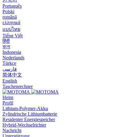
Português
Polski
română
ελληνικά
แบบไทย
Tiếng Việt
हिंदी
বাংলা
Indonesia
Nederlands
Türkçe
فارسی
简体中文
English
Taschenrechner
Heim
Profil
Lithium-Polymer-Akku
Zylindrische Lithiumbatterie
Residenter Energiespeicher
Hybrid-Wechselrichter
Nachricht
Unterstützung