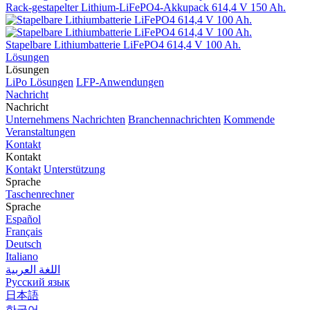
Rack-gestapelter Lithium-LiFePO4-Akkupack 614,4 V 150 Ah.
Stapelbare Lithiumbatterie LiFePO4 614,4 V 100 Ah.
Lösungen
Lösungen
LiPo Lösungen
LFP-Anwendungen
Nachricht
Nachricht
Unternehmens Nachrichten
Branchennachrichten
Kommende
Veranstaltungen
Kontakt
Kontakt
Kontakt
Unterstützung
Sprache
Taschenrechner
Sprache
Español
Français
Deutsch
Italiano
اللغة العربية
Русский язык
日本語
한국어