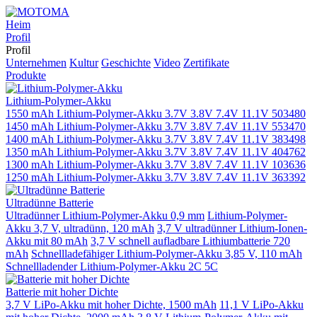
Heim
Profil
Profil
Unternehmen
Kultur
Geschichte
Video
Zertifikate
Produkte
Lithium-Polymer-Akku
1550 mAh Lithium-Polymer-Akku 3.7V 3.8V 7.4V 11.1V 503480
1450 mAh Lithium-Polymer-Akku 3.7V 3.8V 7.4V 11.1V 553470
1400 mAh Lithium-Polymer-Akku 3.7V 3.8V 7.4V 11.1V 383498
1350 mAh Lithium-Polymer-Akku 3.7V 3.8V 7.4V 11.1V 404762
1300 mAh Lithium-Polymer-Akku 3.7V 3.8V 7.4V 11.1V 103636
1250 mAh Lithium-Polymer-Akku 3.7V 3.8V 7.4V 11.1V 363392
Ultradünne Batterie
Ultradünner Lithium-Polymer-Akku 0,9 mm
Lithium-Polymer-
Akku 3,7 V, ultradünn, 120 mAh
3,7 V ultradünner Lithium-Ionen-
Akku mit 80 mAh
3,7 V schnell aufladbare Lithiumbatterie 720
mAh
Schnellladefähiger Lithium-Polymer-Akku 3,85 V, 110 mAh
Schnellladender Lithium-Polymer-Akku 2C 5C
Batterie mit hoher Dichte
3,7 V LiPo-Akku mit hoher Dichte, 1500 mAh
11,1 V LiPo-Akku