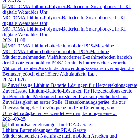
2024-12-12
MOTOMA Lithium-Polymer-Batterien in Smartphone-Uhr KI
digitale Wearables Uhr
MOTOMA Lithium-Polymer-Batterien in Smartphone-Uhr KI
digitale Wearables Uhr
2024-11-08
MOTOMA Lithiumbatterie in mobiler POS-Maschine
Mit der zunehmenden Vielfalt moderner Bezahlmethoden hat sich
der Einsatz von mobilen POS-Terminals immer weiter verbreitet.
Mit zunehmender Anzahl der Anwendungsszenarien verlangen die
Benutzer jedoch eine höhere Akkulaufzeit, La...
2024-10-26
Zuverlässige Lithium-Batterie-Lösungen für Herzdetektionsgeräte
Im Bereich der Medizintechnik stehen Präzision, Sicherheit und
Zuverlässigkeit an erster Stelle. Herzerkennungsgeräte, die zur
Überwachung der Herzfrequenz und zur Erkennung von
Unregelmäßigkeiten verwendet werden, benötigen eine ...
2024-09-25
Lithium-Batterielösungen für PDA-Geräte
Mit der steigenden Nachfrage nach mobilem Arbeiten und