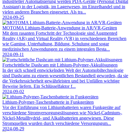
industrieller Automatisierung werden PDA-Geräte (Personal Digital
Assistant) in der Logistik, im Lagerwesen, im Einzelhandel und in
vielen anderen Branchen eingesetzt. Als tra...
2024-09-25
MOTOMA Lithium-Batterie-Anwendung in AR/VR-Geräten
Mit dem rasanten Fortschritt der Technologie sind Augmented
Reality (AR) und Virtual Reality (VR) in verschiedenen Bereichen
wie Gaming, Unterhaltung, Bildung, Schulung und sogar
medizinischen Anwendungen zu einem integralen Besta...
2024-09-11
Fortschrittliche Dashcam mit Lithium-Polymer-Akkulösungen
In der sich schnell entwickelnden Welt der Automobiltechnologie
sind Dashcams zu einem wesentlichen Bestandteil geworden, da sie
die Verkehrssicherheit gewährleisten und bei Unfällen wichtige
Beweise liefern. Ein Schlüsselfaktor f...
2024-09-02
Lithium-Polymer-Taschenbatterie in Funkgeräten
Vor der Einführung von Lithiumbatterien waren Funkgeräte auf
verschiedene Stromversorgungslösungen wie Nickel-Cadmium-,
Nickel-Metallhydrid- und Alkalibatterien angewiesen. Diese
Stromquellen wurden durch verschiedene Versorgungsm...
2024-08-29